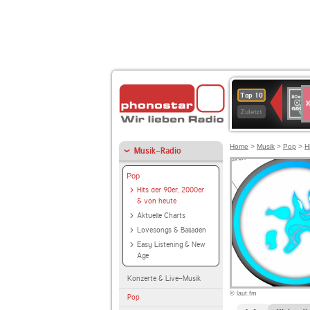
S
80er
Top 10
90er
Zuletzt
OLDI
ANT
Home
>
Musik
>
Pop
>
H
Musik-Radio
Pop
Hits der 90er, 2000er
& von heute
Aktuelle Charts
Lovesongs & Balladen
Easy Listening & New
Age
Konzerte & Live-Musik
© laut.fm
Pop