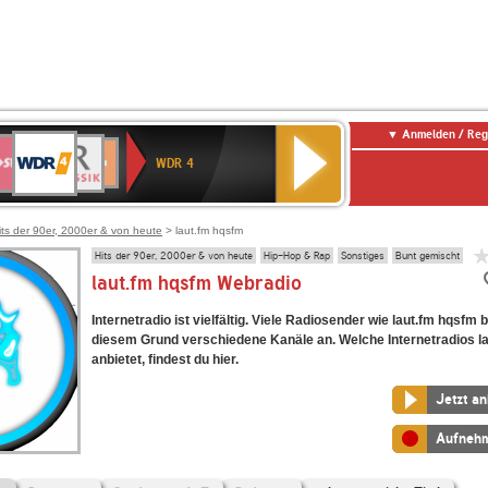
Anmelden / Reg
WDR
WR3
BR-
Deutschlandfunk
NDR
Deutschlandfunk
SWR
4
WDR 4
KLASSIK
2
Kultur
Kultur
E
ENNE
its der 90er, 2000er & von heute
> laut.fm hqsfm
Hits der 90er, 2000er & von heute
Hip-Hop & Rap
Sonstiges
Bunt gemischt
laut.fm hqsfm Webradio
Internetradio ist vielfältig. Viele Radiosender wie laut.fm hqsfm 
diesem Grund verschiedene Kanäle an. Welche Internetradios l
anbietet, findest du hier.
Jetzt a
Aufneh