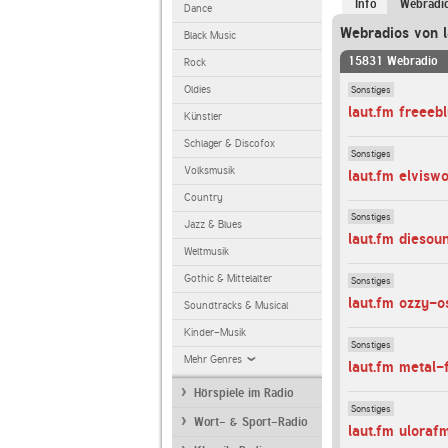
Info
Webradi
Dance
Webradios von l
Black Music
15831 Webradio
Rock
Sonstiges
Oldies
laut.fm freeeb
Künstler
Schlager & Discofox
Sonstiges
Volksmusik
laut.fm elviswo
Country
Sonstiges
Jazz & Blues
laut.fm diesou
Weltmusik
Gothic & Mittelalter
Sonstiges
laut.fm ozzy-
Soundtracks & Musical
Kinder-Musik
Sonstiges
Mehr Genres
laut.fm metal-
Hörspiele im Radio
Sonstiges
Wort- & Sport-Radio
laut.fm uloraf