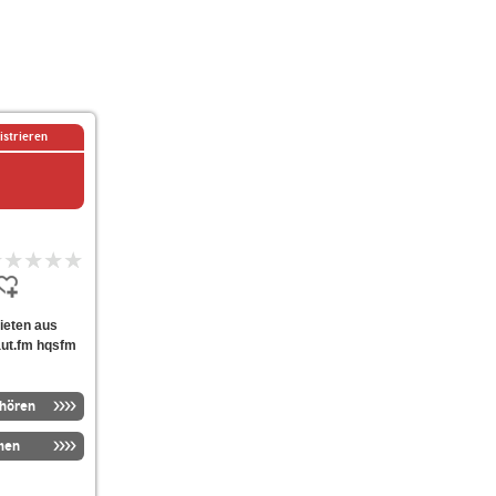
istrieren
bieten aus
aut.fm hqsfm
nhören
men