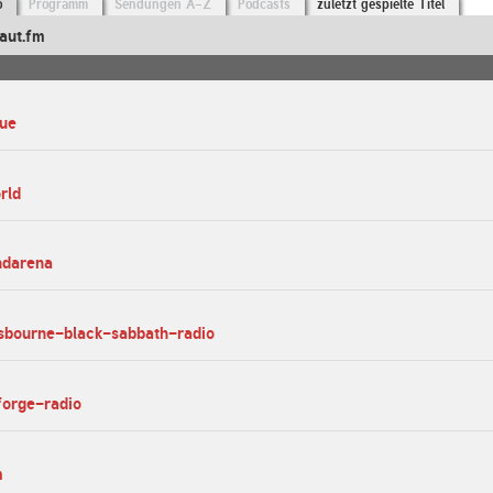
o
Programm
Sendungen A-Z
Podcasts
zuletzt gespielte Titel
aut.fm
lue
rld
ndarena
osbourne-black-sabbath-radio
forge-radio
m