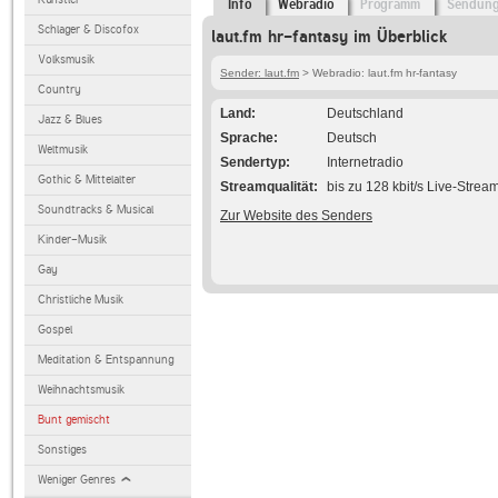
Info
Webradio
Programm
Sendun
Schlager & Discofox
laut.fm hr-fantasy im Überblick
Volksmusik
Sender: laut.fm
> Webradio: laut.fm hr-fantasy
Country
Land
Deutschland
Jazz & Blues
Sprache
Deutsch
Weltmusik
Sendertyp
Internetradio
Gothic & Mittelalter
Streamqualität
bis zu 128 kbit/s Live-Strea
Soundtracks & Musical
Zur Website des Senders
Kinder-Musik
Gay
Christliche Musik
Gospel
Meditation & Entspannung
Weihnachtsmusik
Bunt gemischt
Sonstiges
Weniger Genres