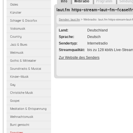
Info
Webradio
Programm
Sendun
Oldies
laut.fm https-stream-laut-fm-fcaself
Künstler
Sender: laut.fm
> Webradio: laut.fm https-stream-laut-
Schlager & Discofox
Volksmusik
Land
Deutschland
Country
Sprache
Deutsch
Sendertyp
Internetradio
Jazz & Blues
Streamqualität
bis zu 128 kbit/s Live-Strea
Weltmusik
Zur Website des Senders
Gothic & Mittelalter
Soundtracks & Musical
Kinder-Musik
Gay
Christliche Musik
Gospel
Meditation & Entspannung
Weihnachtsmusik
Bunt gemischt
Sonstiges