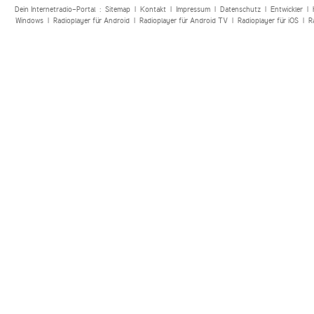
Dein Internetradio-Portal :
Sitemap
|
Kontakt
|
Impressum
|
Datenschutz
|
Entwickler
|
Windows
|
Radioplayer für Android
|
Radioplayer für Android TV
|
Radioplayer für iOS
|
R