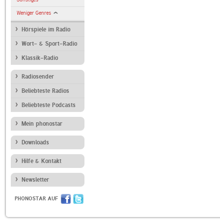
Weniger Genres
Hörspiele im Radio
Wort- & Sport-Radio
Klassik-Radio
Radiosender
Beliebteste Radios
Beliebteste Podcasts
Mein phonostar
Downloads
Hilfe & Kontakt
Newsletter
PHONOSTAR AUF