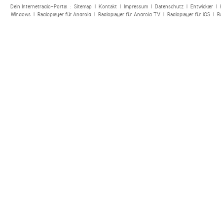
Dein Internetradio-Portal :
Sitemap
|
Kontakt
|
Impressum
|
Datenschutz
|
Entwickler
|
Windows
|
Radioplayer für Android
|
Radioplayer für Android TV
|
Radioplayer für iOS
|
R