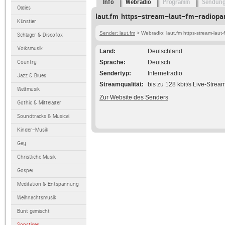
Info
Webradio
Programm
Sendun
Oldies
laut.fm https-stream-laut-fm-radiopa
Künstler
Sender: laut.fm
> Webradio: laut.fm https-stream-laut-
Schlager & Discofox
Volksmusik
Land
Deutschland
Country
Sprache
Deutsch
Sendertyp
Internetradio
Jazz & Blues
Streamqualität
bis zu 128 kbit/s Live-Strea
Weltmusik
Zur Website des Senders
Gothic & Mittelalter
Soundtracks & Musical
Kinder-Musik
Gay
Christliche Musik
Gospel
Meditation & Entspannung
Weihnachtsmusik
Bunt gemischt
Sonstiges