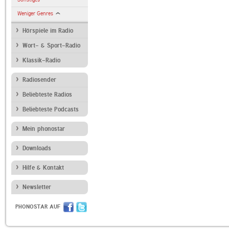
Weniger Genres
Hörspiele im Radio
Wort- & Sport-Radio
Klassik-Radio
Radiosender
Beliebteste Radios
Beliebteste Podcasts
Mein phonostar
Downloads
Hilfe & Kontakt
Newsletter
PHONOSTAR AUF