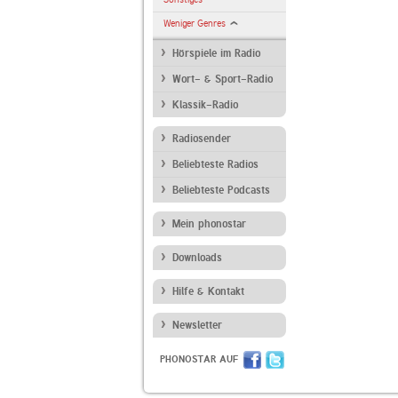
Weniger Genres
Hörspiele im Radio
Wort- & Sport-Radio
Klassik-Radio
Radiosender
Beliebteste Radios
Beliebteste Podcasts
Mein phonostar
Downloads
Hilfe & Kontakt
Newsletter
PHONOSTAR AUF