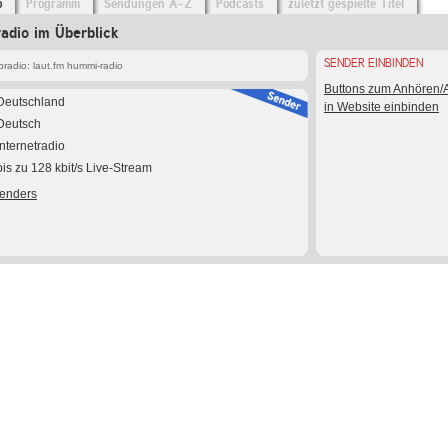
o
Programm
Sendungen A-Z
Podcasts
zuletzt gespielte Titel
adio im Überblick
SENDER EINBINDEN
radio: laut.fm hummi-radio
Buttons zum Anhören
Deutschland
in Website einbinden
Deutsch
Internetradio
bis zu 128 kbit/s Live-Stream
Senders