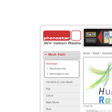
W
ANT
Top 10
2
BAY
Zuletzt
Home
>
Musik
>
Sonstig
Musik-Radio
Sonstiges
Musikwünsche
Morningshow etc.
Konzerte & Live-Musik
Pop
Dance
Black Music
© laut.fm
Rock