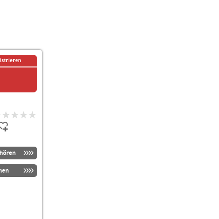
istrieren
nhören
men