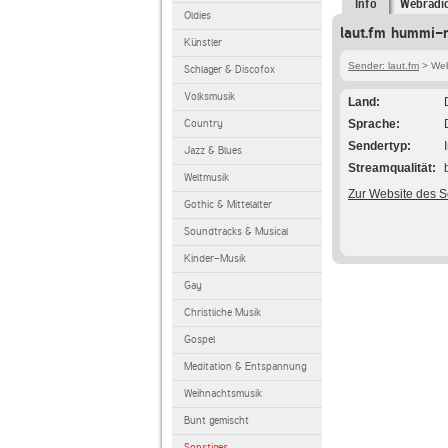
Info
Webradi
Oldies
laut.fm hummi-r
Künstler
Sender: laut.fm
> Web
Schlager & Discofox
Volksmusik
Land
Country
Sprache
Sendertyp
Jazz & Blues
Streamqualität
Weltmusik
Zur Website des 
Gothic & Mittelalter
Soundtracks & Musical
Kinder-Musik
Gay
Christliche Musik
Gospel
Meditation & Entspannung
Weihnachtsmusik
Bunt gemischt
Sonstiges