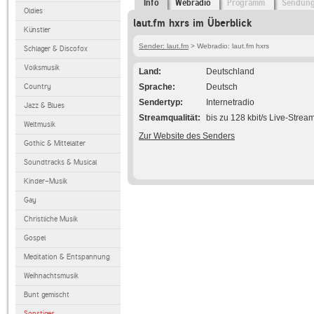
Info
Webradio
Programm
Sendun
Oldies
laut.fm hxrs im Überblick
Künstler
Sender: laut.fm
> Webradio: laut.fm hxrs
Schlager & Discofox
Volksmusik
Land
Deutschland
Country
Sprache
Deutsch
Sendertyp
Internetradio
Jazz & Blues
Streamqualität
bis zu 128 kbit/s Live-Strea
Weltmusik
Zur Website des Senders
Gothic & Mittelalter
Soundtracks & Musical
Kinder-Musik
Gay
Christliche Musik
Gospel
Meditation & Entspannung
Weihnachtsmusik
Bunt gemischt
Sonstiges