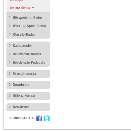
Weniger Genres
Hörspiele im Radio
Wort- & Sport-Radio
Klassik-Radio
Radiosender
Beliebteste Radios
Beliebteste Podcasts
Mein phonostar
Downloads
Hilfe & Kontakt
Newsletter
PHONOSTAR AUF