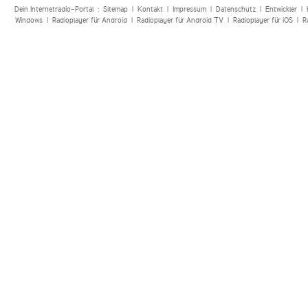
Dein Internetradio-Portal :
Sitemap
|
Kontakt
|
Impressum
|
Datenschutz
|
Entwickler
|
Windows
|
Radioplayer für Android
|
Radioplayer für Android TV
|
Radioplayer für iOS
|
R