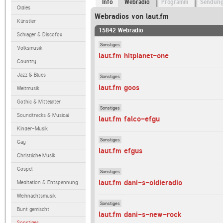
Info
Webradio
Programm
Sendun
Oldies
Webradios von laut.fm
Künstler
15842 Webradio
Schlager & Discofox
Sonstiges
Volksmusik
laut.fm hitplanet-one
Country
Jazz & Blues
Sonstiges
laut.fm goos
Weltmusik
Gothic & Mittelalter
Sonstiges
Soundtracks & Musical
laut.fm falco-efgu
Kinder-Musik
Sonstiges
Gay
laut.fm efgus
Christliche Musik
Gospel
Sonstiges
laut.fm dani-s-oldieradio
Meditation & Entspannung
Weihnachtsmusik
Sonstiges
Bunt gemischt
laut.fm dani-s-new-rock
Sonstiges