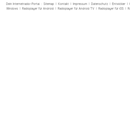
Dein Internetradio-Portal :
Sitemap
|
Kontakt
|
Impressum
|
Datenschutz
|
Entwickler
|
Windows
|
Radioplayer für Android
|
Radioplayer für Android TV
|
Radioplayer für iOS
|
R