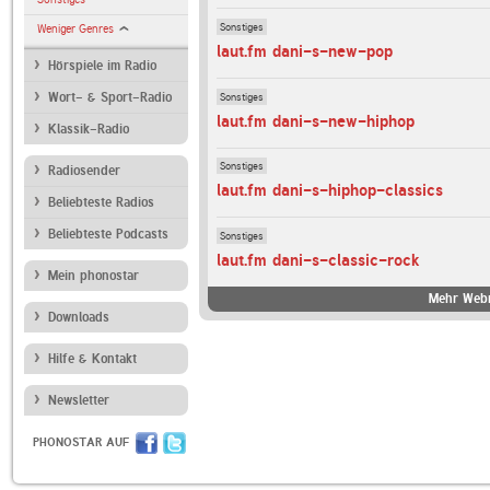
Sonstiges
Weniger Genres
laut.fm dani-s-new-pop
Hörspiele im Radio
Sonstiges
Wort- & Sport-Radio
laut.fm dani-s-new-hiphop
Klassik-Radio
Sonstiges
Radiosender
laut.fm dani-s-hiphop-classics
Beliebteste Radios
Beliebteste Podcasts
Sonstiges
laut.fm dani-s-classic-rock
Mein phonostar
Mehr Webr
Downloads
Hilfe & Kontakt
Newsletter
PHONOSTAR AUF