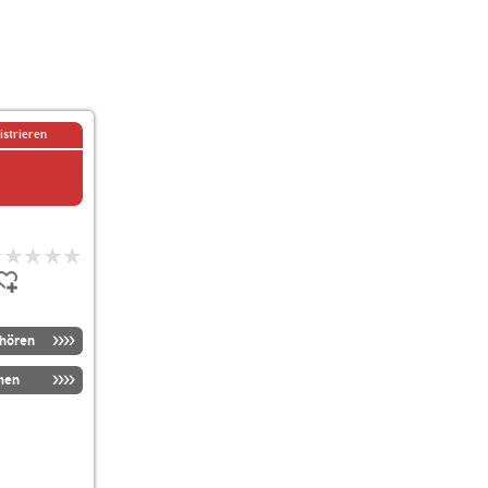
istrieren
nhören
men