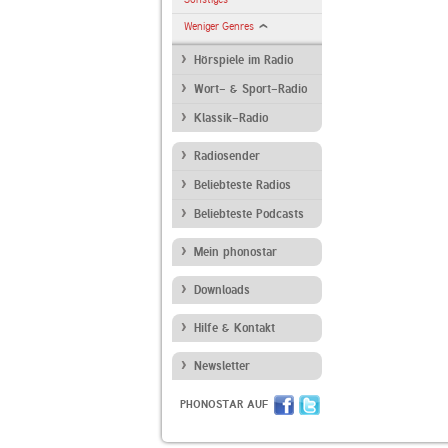
Weniger Genres
Hörspiele im Radio
Wort- & Sport-Radio
Klassik-Radio
Radiosender
Beliebteste Radios
Beliebteste Podcasts
Mein phonostar
Downloads
Hilfe & Kontakt
Newsletter
PHONOSTAR AUF