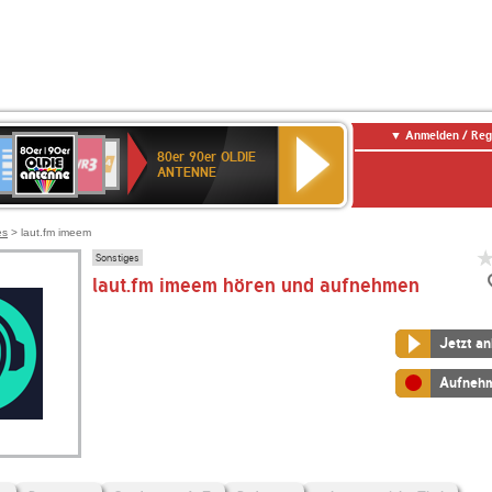
Anmelden / Reg
80er
eutschlandfunk
SWR3
WDR
SWR
80er 90er OLDIE
90er
4
Kultur
ANTENNE
OLDIE
ANTENNE
es
> laut.fm imeem
Sonstiges
laut.fm imeem hören und aufnehmen
Jetzt a
Aufneh