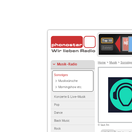
D
NDR
Top 10
2
Zuletzt
Home
>
Musik
>
Sonstig
Musik-Radio
Sonstiges
Musikwünsche
Morningshow etc.
Konzerte & Live-Musik
Pop
Dance
Black Music
© laut.fm
Rock