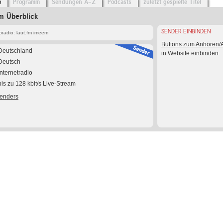
o
Programm
Sendungen A-Z
Podcasts
zuletzt gespielte Titel
m Überblick
SENDER EINBINDEN
radio: laut.fm imeem
Buttons zum Anhören
Deutschland
in Website einbinden
Deutsch
Internetradio
bis zu 128 kbit/s Live-Stream
Senders