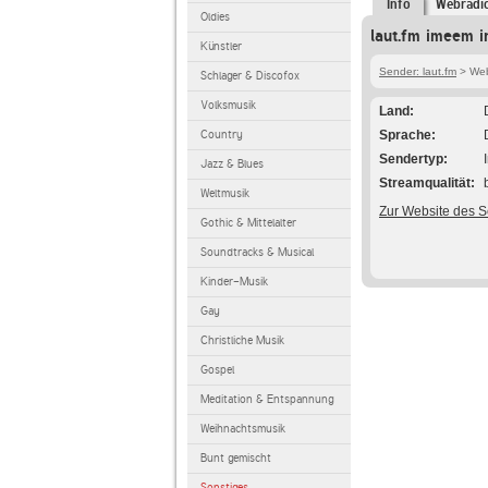
Info
Webradi
Oldies
laut.fm imeem i
Künstler
Sender: laut.fm
> Web
Schlager & Discofox
Volksmusik
Land
Country
Sprache
Sendertyp
Jazz & Blues
Streamqualität
Weltmusik
Zur Website des 
Gothic & Mittelalter
Soundtracks & Musical
Kinder-Musik
Gay
Christliche Musik
Gospel
Meditation & Entspannung
Weihnachtsmusik
Bunt gemischt
Sonstiges