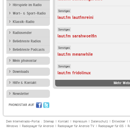
Hörspiele im Radio
Sonstiges
Wort- & Sport-Radio
laut.fm lautfmreini
Klassik-Radio
Sonstiges
Radiosender
laut.fm sarahwoelfin
Beliebteste Radios
Sonstiges
Beliebteste Podcasts
laut.fm meanwhile
Mein phonostar
Sonstiges
Downloads
laut.fm fridolinux
Hilfe & Kontakt
Mehr Webr
Newsletter
PHONOSTAR AUF
Dein Internetradio-Portal :
Sitemap
|
Kontakt
|
Impressum
|
Datenschutz
|
Entwickler
|
Windows
|
Radioplayer für Android
|
Radioplayer für Android TV
|
Radioplayer für iOS
|
R