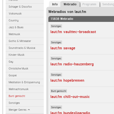
Info
Webradio
Programm
Sendun
Schlager & Discofox
Webradios von laut.fm
Volksmusik
15838 Webradio
Country
Sonstiges
Jazz & Blues
laut.fm vaulttec-broadcast
Weltmusik
Gothic & Mittelalter
Sonstiges
laut.fm savage
Soundtracks & Musical
Kinder-Musik
Sonstiges
Gay
laut.fm radio-hauzenberg
Christliche Musik
Sonstiges
Gospel
laut.fm hopebremen
Meditation & Entspannung
Weihnachtsmusik
Bunt gemischt
Bunt gemischt
laut.fm chill-out-music
Sonstiges
Sonstiges
Weniger Genres
laut.fm bundesligaradio