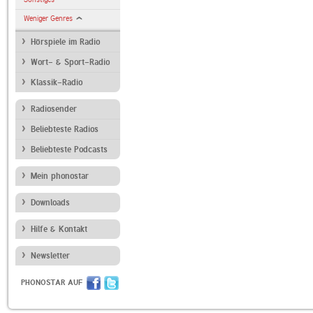
Weniger Genres
Hörspiele im Radio
Wort- & Sport-Radio
Klassik-Radio
Radiosender
Beliebteste Radios
Beliebteste Podcasts
Mein phonostar
Downloads
Hilfe & Kontakt
Newsletter
PHONOSTAR AUF