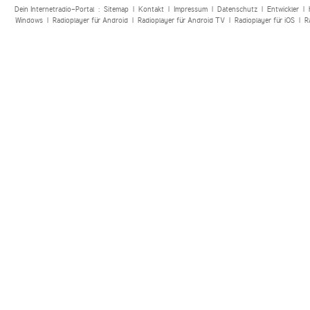
Dein Internetradio-Portal :
Sitemap
|
Kontakt
|
Impressum
|
Datenschutz
|
Entwickler
|
Windows
|
Radioplayer für Android
|
Radioplayer für Android TV
|
Radioplayer für iOS
|
R