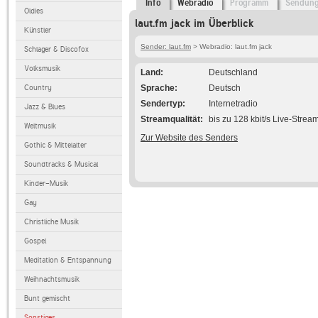
Info
Webradio
Programm
Sendun
Oldies
laut.fm jack im Überblick
Künstler
Sender: laut.fm
> Webradio: laut.fm jack
Schlager & Discofox
Volksmusik
Land
Deutschland
Country
Sprache
Deutsch
Sendertyp
Internetradio
Jazz & Blues
Streamqualität
bis zu 128 kbit/s Live-Strea
Weltmusik
Zur Website des Senders
Gothic & Mittelalter
Soundtracks & Musical
Kinder-Musik
Gay
Christliche Musik
Gospel
Meditation & Entspannung
Weihnachtsmusik
Bunt gemischt
Sonstiges