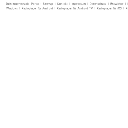
Dein Internetradio-Portal :
Sitemap
|
Kontakt
|
Impressum
|
Datenschutz
|
Entwickler
|
Windows
|
Radioplayer für Android
|
Radioplayer für Android TV
|
Radioplayer für iOS
|
R