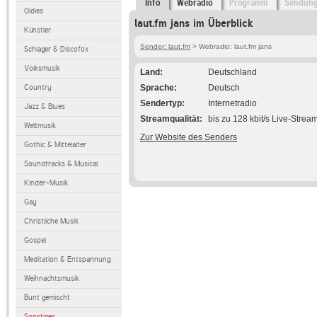
Info
Webradio
Programm
Sendun
Oldies
laut.fm jans im Überblick
Künstler
Sender: laut.fm
> Webradio: laut.fm jans
Schlager & Discofox
Volksmusik
Land
Deutschland
Country
Sprache
Deutsch
Sendertyp
Internetradio
Jazz & Blues
Streamqualität
bis zu 128 kbit/s Live-Strea
Weltmusik
Zur Website des Senders
Gothic & Mittelalter
Soundtracks & Musical
Kinder-Musik
Gay
Christliche Musik
Gospel
Meditation & Entspannung
Weihnachtsmusik
Bunt gemischt
Sonstiges