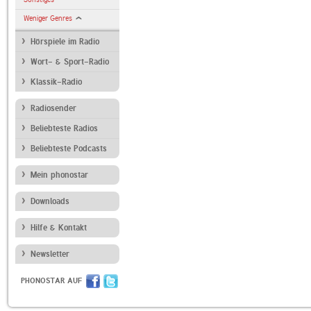
Weniger Genres
Hörspiele im Radio
Wort- & Sport-Radio
Klassik-Radio
Radiosender
Beliebteste Radios
Beliebteste Podcasts
Mein phonostar
Downloads
Hilfe & Kontakt
Newsletter
PHONOSTAR AUF