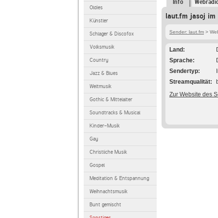
Info
Webradi
Oldies
laut.fm jasoj im
Künstler
Sender: laut.fm
> Webr
Schlager & Discofox
Volksmusik
Land
Country
Sprache
Sendertyp
Jazz & Blues
Streamqualität
Weltmusik
Zur Website des 
Gothic & Mittelalter
Soundtracks & Musical
Kinder-Musik
Gay
Christliche Musik
Gospel
Meditation & Entspannung
Weihnachtsmusik
Bunt gemischt
Sonstiges