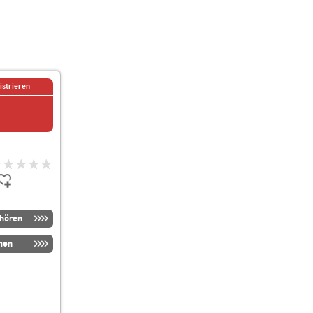
istrieren
nhören
men