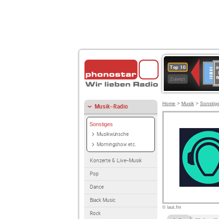
8
Deuts
Top 10
9
Zuletzt
O
A
Home
>
Musik
>
Sonstig
Musik-Radio
Sonstiges
Musikwünsche
Morningshow etc.
Konzerte & Live-Musik
Pop
Dance
Black Music
© laut.fm
Rock