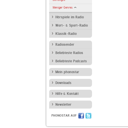
Weniger Genres
Hörspiele im Radio
Wort- & Sport-Radio
Klassik-Radio
Radiosender
Beliebteste Radios
Beliebteste Podcasts
Mein phonostar
Downloads
Hilfe & Kontakt
Newsletter
PHONOSTAR AUF