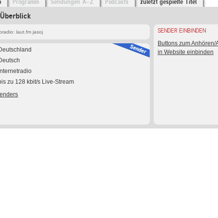
o
Programm
Sendungen A-Z
Podcasts
zuletzt gespielte Titel
 Überblick
SENDER EINBINDEN
adio: laut.fm jasoj
Buttons zum Anhören
Deutschland
in Website einbinden
Deutsch
Internetradio
bis zu 128 kbit/s Live-Stream
Senders