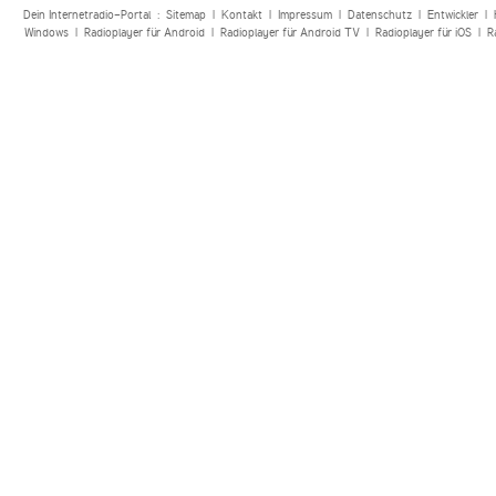
Dein Internetradio-Portal :
Sitemap
|
Kontakt
|
Impressum
|
Datenschutz
|
Entwickler
|
Windows
|
Radioplayer für Android
|
Radioplayer für Android TV
|
Radioplayer für iOS
|
R