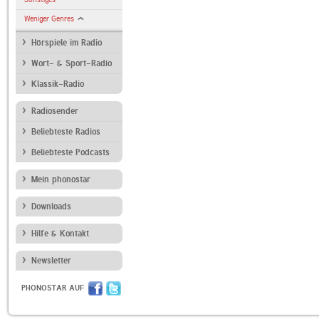
Weniger Genres
Hörspiele im Radio
Wort- & Sport-Radio
Klassik-Radio
Radiosender
Beliebteste Radios
Beliebteste Podcasts
Mein phonostar
Downloads
Hilfe & Kontakt
Newsletter
PHONOSTAR AUF