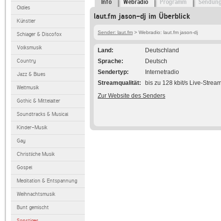
Info
Webradio
Programm
Sendun
Oldies
laut.fm jason-dj im Überblick
Künstler
Sender: laut.fm
> Webradio: laut.fm jason-dj
Schlager & Discofox
Volksmusik
Land
Deutschland
Country
Sprache
Deutsch
Sendertyp
Internetradio
Jazz & Blues
Streamqualität
bis zu 128 kbit/s Live-Strea
Weltmusik
Zur Website des Senders
Gothic & Mittelalter
Soundtracks & Musical
Kinder-Musik
Gay
Christliche Musik
Gospel
Meditation & Entspannung
Weihnachtsmusik
Bunt gemischt
Sonstiges