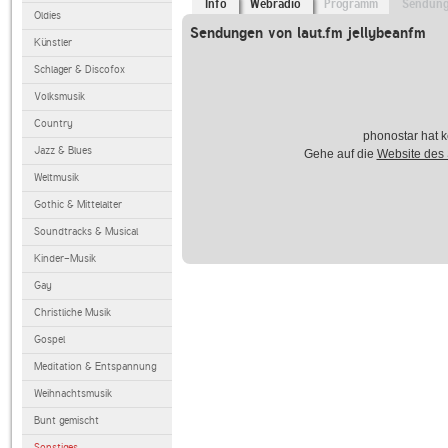
Info
Webradio
Programm
Sendun
Oldies
Sendungen von laut.fm jellybeanfm
Künstler
Schlager & Discofox
Volksmusik
Country
phonostar hat k
Jazz & Blues
Gehe auf die
Website des
Weltmusik
Gothic & Mittelalter
Soundtracks & Musical
Kinder-Musik
Gay
Christliche Musik
Gospel
Meditation & Entspannung
Weihnachtsmusik
Bunt gemischt
Sonstiges