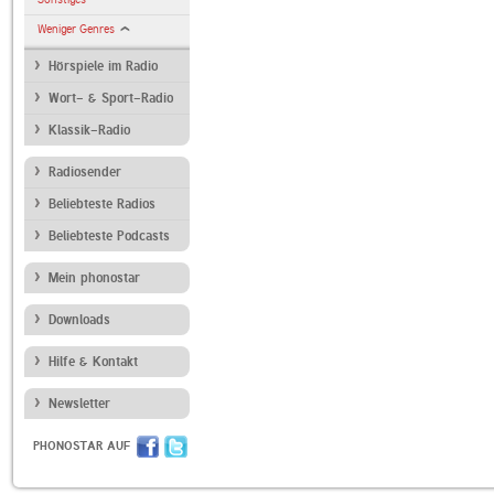
Weniger Genres
Hörspiele im Radio
Wort- & Sport-Radio
Klassik-Radio
Radiosender
Beliebteste Radios
Beliebteste Podcasts
Mein phonostar
Downloads
Hilfe & Kontakt
Newsletter
PHONOSTAR AUF