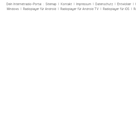
Dein Internetradio-Portal :
Sitemap
|
Kontakt
|
Impressum
|
Datenschutz
|
Entwickler
|
Windows
|
Radioplayer für Android
|
Radioplayer für Android TV
|
Radioplayer für iOS
|
R