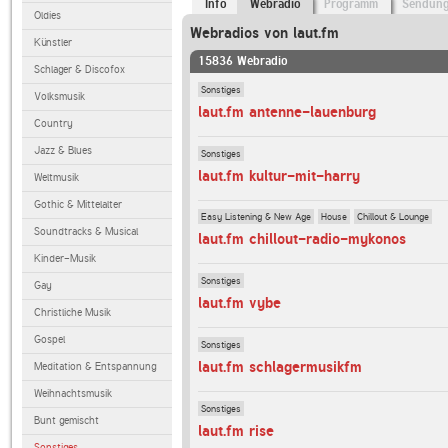
Info
Webradio
Programm
Sendun
Oldies
Webradios von laut.fm
Künstler
15836 Webradio
Schlager & Discofox
Sonstiges
Volksmusik
laut.fm antenne-lauenburg
Country
Jazz & Blues
Sonstiges
laut.fm kultur-mit-harry
Weltmusik
Gothic & Mittelalter
Easy Listening & New Age
House
Chillout & Lounge
Soundtracks & Musical
laut.fm chillout-radio-mykonos
Kinder-Musik
Sonstiges
Gay
laut.fm vybe
Christliche Musik
Gospel
Sonstiges
laut.fm schlagermusikfm
Meditation & Entspannung
Weihnachtsmusik
Sonstiges
Bunt gemischt
laut.fm rise
Sonstiges