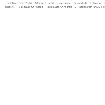
Dein Internetradio-Portal :
Sitemap
|
Kontakt
|
Impressum
|
Datenschutz
|
Entwickler
|
Windows
|
Radioplayer für Android
|
Radioplayer für Android TV
|
Radioplayer für iOS
|
R