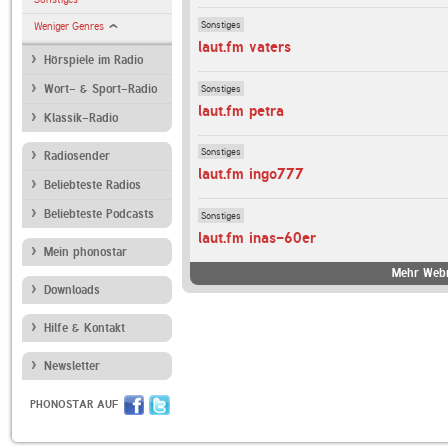
Sonstiges
Weniger Genres
laut.fm vaters
Hörspiele im Radio
Sonstiges
Wort- & Sport-Radio
laut.fm petra
Klassik-Radio
Sonstiges
Radiosender
laut.fm ingo777
Beliebteste Radios
Beliebteste Podcasts
Sonstiges
laut.fm inas-60er
Mein phonostar
Mehr Webr
Downloads
Hilfe & Kontakt
Newsletter
PHONOSTAR AUF