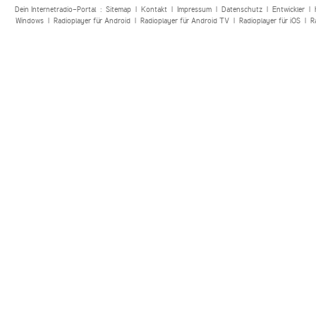
Dein Internetradio-Portal :
Sitemap
|
Kontakt
|
Impressum
|
Datenschutz
|
Entwickler
|
Windows
|
Radioplayer für Android
|
Radioplayer für Android TV
|
Radioplayer für iOS
|
R