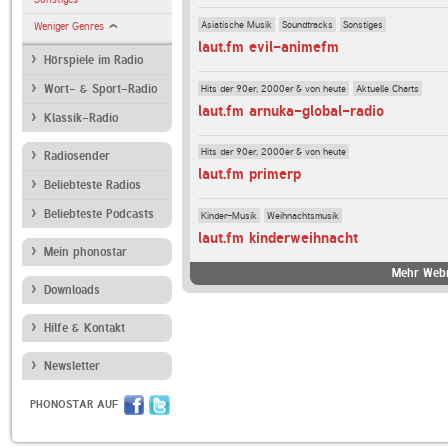
Asiatische Musik
Soundtracks
Sonstiges
Weniger Genres
laut.fm evil-animefm
Hörspiele im Radio
Hits der 90er, 2000er & von heute
Aktuelle Charts
Wort- & Sport-Radio
laut.fm arnuka-global-radio
Klassik-Radio
Hits der 90er, 2000er & von heute
Radiosender
laut.fm primerp
Beliebteste Radios
Beliebteste Podcasts
Kinder-Musik
Weihnachtsmusik
laut.fm kinderweihnacht
Mein phonostar
Mehr Webr
Downloads
Hilfe & Kontakt
Newsletter
PHONOSTAR AUF