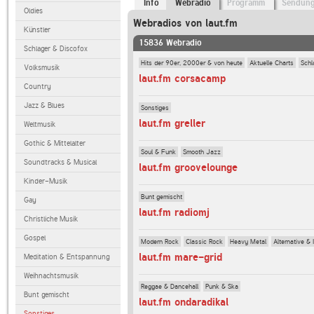
Info
Webradio
Programm
Sendun
Oldies
Webradios von laut.fm
Künstler
15836 Webradio
Schlager & Discofox
Hits der 90er, 2000er & von heute
Aktuelle Charts
Schl
Volksmusik
laut.fm corsacamp
Country
Jazz & Blues
Sonstiges
laut.fm greller
Weltmusik
Gothic & Mittelalter
Soul & Funk
Smooth Jazz
Soundtracks & Musical
laut.fm groovelounge
Kinder-Musik
Bunt gemischt
Gay
laut.fm radiomj
Christliche Musik
Gospel
Modern Rock
Classic Rock
Heavy Metal
Alternative & 
laut.fm mare-grid
Meditation & Entspannung
Weihnachtsmusik
Reggae & Dancehall
Punk & Ska
Bunt gemischt
laut.fm ondaradikal
Sonstiges