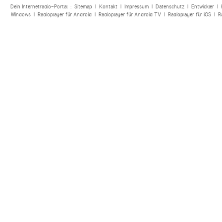
Dein Internetradio-Portal :
Sitemap
|
Kontakt
|
Impressum
|
Datenschutz
|
Entwickler
|
Windows
|
Radioplayer für Android
|
Radioplayer für Android TV
|
Radioplayer für iOS
|
R