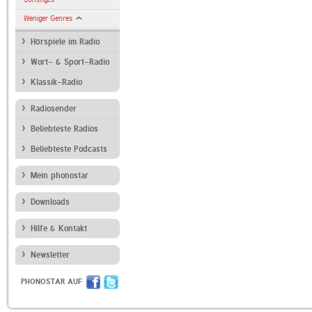
Weniger Genres
Hörspiele im Radio
Wort- & Sport-Radio
Klassik-Radio
Radiosender
Beliebteste Radios
Beliebteste Podcasts
Mein phonostar
Downloads
Hilfe & Kontakt
Newsletter
PHONOSTAR AUF