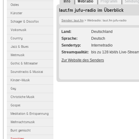
Info
Webradio
Programm
Sendun
Oldies
laut.fm jufu-radio im Überblick
Künstler
Sender: laut.fm
> Webradio: laut.fm jufu-radio
Schlager & Discofox
Volksmusik
Land
Deutschland
Country
Sprache
Deutsch
Sendertyp
Internetradio
Jazz & Blues
Streamqualität
bis zu 128 kbit/s Live-Strea
Weltmusik
Zur Website des Senders
Gothic & Mittelalter
Soundtracks & Musical
Kinder-Musik
Gay
Christliche Musik
Gospel
Meditation & Entspannung
Weihnachtsmusik
Bunt gemischt
Sonstiges