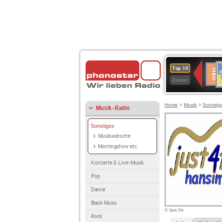
A
Deuts
Top 10
B
Kultu
Zuletzt
Home
>
Musik
>
Sonstig
Musik-Radio
Sonstiges
Musikwünsche
Morningshow etc.
Konzerte & Live-Musik
Pop
Dance
Black Music
© laut.fm
Rock