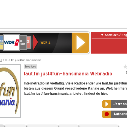
Anmelden / Reg
WDR
NTENNE
SWR
chlandfunk
Deutschlandfunk
80er
SWR3
WDR
BR-
NDR
2
WDR 2
AYERN
Kultur
r
90er
4
KLASSIK
2
OLDIE
ANTENNE
es
> laut.fm just4fun-hansimania
Sonstiges
laut.fm just4fun-hansimania Webradio
Internetradio ist vielfältig. Viele Radiosender wie laut.fm just4f
bieten aus diesem Grund verschiedene Kanäle an. Welche Inter
laut.fm just4fun-hansimania anbietet, findest du hier.
Jetzt a
Aufneh