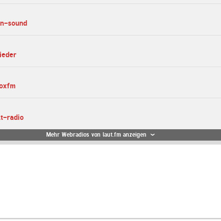
in-sound
ieder
boxfm
lt-radio
Mehr Webradios von laut.fm anzeigen