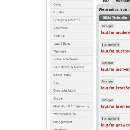
Info
Webradi
Oldies
Webradios von l
Künstler
15836 Webradio
Schlager & Discofox
Sonstiges
Volksmusik
laut.fm modern
Country
Jazz & Blues
Bunt gemischt
laut.fm querb
Weltmusik
Gothic & Mittelalter
Sonstiges
Soundtracks & Musical
laut.fm msh-m
Kinder-Musik
Sonstiges
Gay
laut.fm kratz3r
Christliche Musik
Gospel
Sonstiges
laut.fm breme
Meditation & Entspannung
Weihnachtsmusik
Bunt gemischt
Bunt gemischt
laut.fm yeswe
Sonstiges