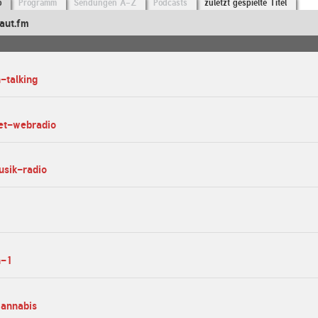
o
Programm
Sendungen A-Z
Podcasts
zuletzt gespielte Titel
aut.fm
-talking
eet-webradio
usik-radio
n-1
cannabis