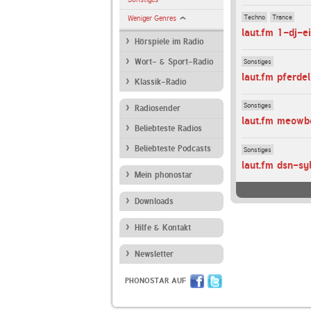
Techno
Trance
Weniger Genres
laut.fm 1-dj-e
Hörspiele im Radio
Sonstiges
Wort- & Sport-Radio
laut.fm pferdel
Klassik-Radio
Sonstiges
Radiosender
laut.fm meow
Beliebteste Radios
Beliebteste Podcasts
Sonstiges
laut.fm dsn-sy
Mein phonostar
Downloads
Hilfe & Kontakt
Newsletter
PHONOSTAR AUF