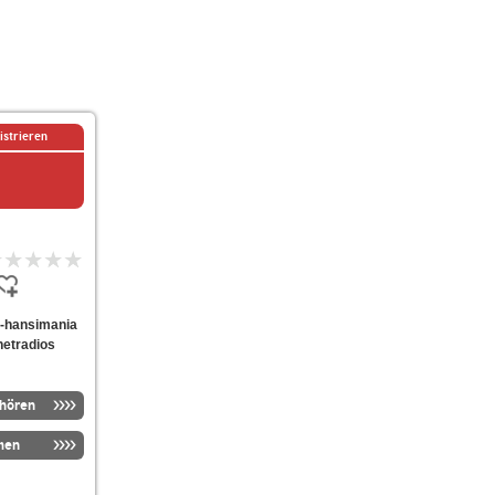
istrieren
un-hansimania
netradios
nhören
men