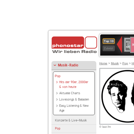
S
80er
Top 10
90er
Zuletzt
OLDI
ANT
Home
>
Musik
>
Pop
>
H
Musik-Radio
Pop
Hits der 90er, 2000er
& von heute
Aktuelle Charts
Lovesongs & Balladen
Easy Listening & New
Age
Konzerte & Live-Musik
© laut.fm
Pop