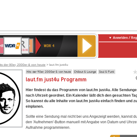
Anmelden / Reg
WDR
WR3
BR-
Deutschlandfunk
NDR
Deutschlandfunk
SWR
4
WDR 4
KLASSIK
2
Kultur
Kultur
E
ENNE
its der 90er, 2000er & von heute
> laut.fm just4u
Hits der 90er, 2000er & von heute
Chillout & Lounge
Soul & Funk
laut.fm just4u Programm
Hier findest du das Programm von laut.fm just4u. Alle Sendunge
nach Uhrzeit geordnet. Ein Kalender läßt dich den gesuchten Ta
So kannst du alle Inhalte von laut.fm just4u einfach finden und 
einplanen.
Sollte eine Sendung mal nicht bei uns Angezeigt werden, kannst d
den 'Aufnehmen'-Button manuell mit Angabe von Datum und Uhrzei
Aufnahme programmieren.