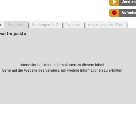
Jetzt a
Aufneh
o
Programm
Sendungen A-Z
Podcasts
zuletzt gespielte Titel
ut.fm just4u
phonostar hat keine Informationen zu diesem Inhalt.
Gehe auf die
Website des Senders
, um weitere Informationen zu erhalten.