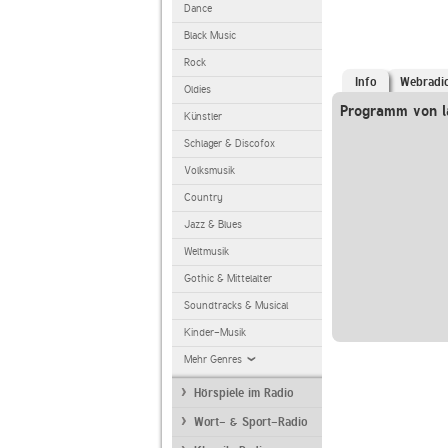
Dance
Black Music
Rock
Info
Webradi
Oldies
Programm von la
Künstler
Schlager & Discofox
Volksmusik
Country
Jazz & Blues
Weltmusik
Gothic & Mittelalter
Soundtracks & Musical
Kinder-Musik
Mehr Genres
Hörspiele im Radio
Wort- & Sport-Radio