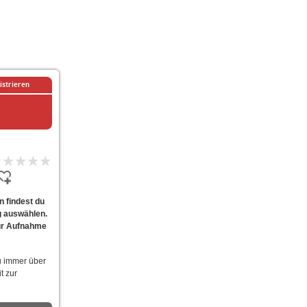
istrieren
n findest du
g auswählen.
zur Aufnahme
u immer über
t zur