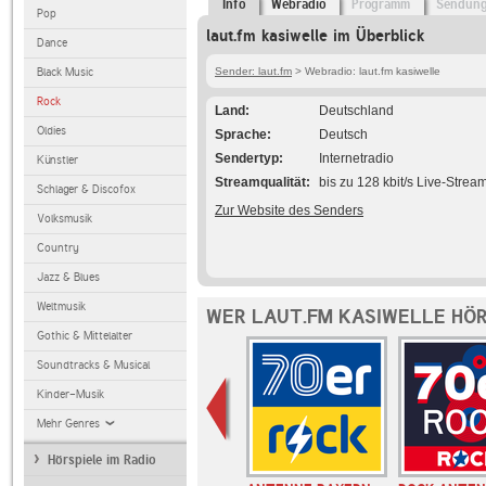
Info
Webradio
Programm
Sendun
Pop
laut.fm kasiwelle im Überblick
Dance
Black Music
Sender: laut.fm
> Webradio: laut.fm kasiwelle
Rock
Land
Deutschland
Oldies
Sprache
Deutsch
Sendertyp
Internetradio
Künstler
Streamqualität
bis zu 128 kbit/s Live-Strea
Schlager & Discofox
Zur Website des Senders
Volksmusik
Country
Jazz & Blues
Weltmusik
WER LAUT.FM KASIWELLE HÖR
Gothic & Mittelalter
Soundtracks & Musical
Kinder-Musik
Mehr Genres
Hörspiele im Radio