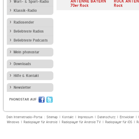
ck
ANTENNE BAYERN
ROCK ANTEN
Wort- & Sport-Radio
70er Rock
Rock
Klassik-Radio
Radiosender
Beliebteste Radios
Beliebteste Podcasts
Mein phonostar
Downloads
Hilfe & Kontakt
Newsletter
PHONOSTAR AUF
Dein Internetradio-Portal :
Sitemap
|
Kontakt
|
Impressum
|
Datenschutz
|
Entwickler
|
Windows
|
Radioplayer für Android
|
Radioplayer für Android TV
|
Radioplayer für iOS
|
R