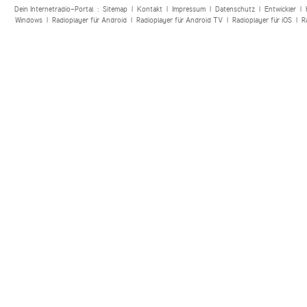
Dein Internetradio-Portal :
Sitemap
|
Kontakt
|
Impressum
|
Datenschutz
|
Entwickler
|
Windows
|
Radioplayer für Android
|
Radioplayer für Android TV
|
Radioplayer für iOS
|
R