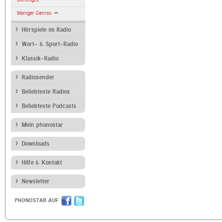
Weniger Genres
Hörspiele im Radio
Wort- & Sport-Radio
Klassik-Radio
Radiosender
Beliebteste Radios
Beliebteste Podcasts
Mein phonostar
Downloads
Hilfe & Kontakt
Newsletter
PHONOSTAR AUF