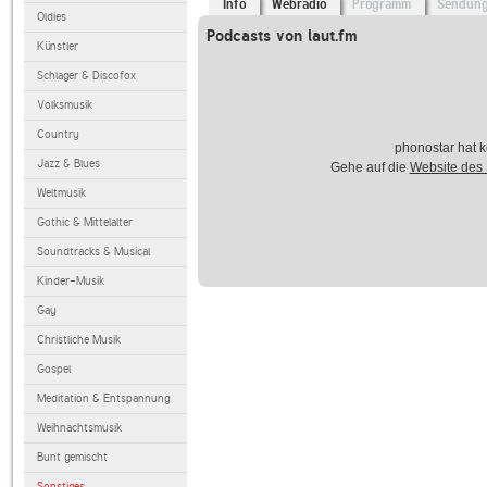
Info
Webradio
Programm
Sendun
Oldies
Podcasts von laut.fm
Künstler
Schlager & Discofox
Volksmusik
Country
phonostar hat k
Jazz & Blues
Gehe auf die
Website des
Weltmusik
Gothic & Mittelalter
Soundtracks & Musical
Kinder-Musik
Gay
Christliche Musik
Gospel
Meditation & Entspannung
Weihnachtsmusik
Bunt gemischt
Sonstiges