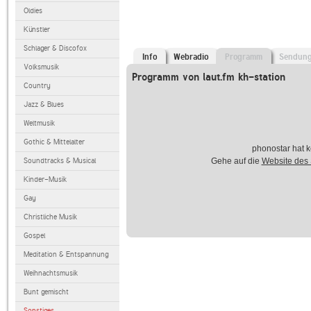
Oldies
Künstler
Schlager & Discofox
Info
Webradio
Programm
Sendun
Volksmusik
Programm von laut.fm kh-station
Country
Jazz & Blues
Weltmusik
Gothic & Mittelalter
phonostar hat k
Soundtracks & Musical
Gehe auf die
Website des
Kinder-Musik
Gay
Christliche Musik
Gospel
Meditation & Entspannung
Weihnachtsmusik
Bunt gemischt
Sonstiges