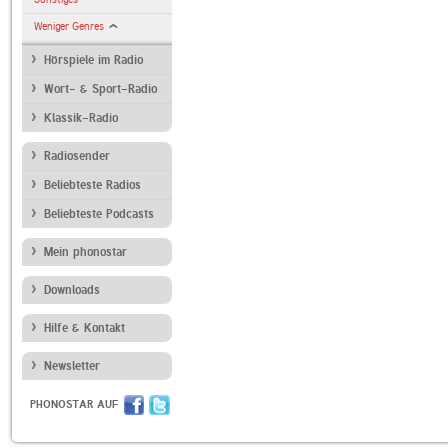
Weniger Genres
Hörspiele im Radio
Wort- & Sport-Radio
Klassik-Radio
Radiosender
Beliebteste Radios
Beliebteste Podcasts
Mein phonostar
Downloads
Hilfe & Kontakt
Newsletter
PHONOSTAR AUF