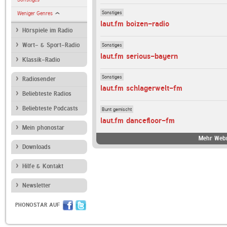
Sonstiges
Weniger Genres
laut.fm boizen-radio
Hörspiele im Radio
Sonstiges
Wort- & Sport-Radio
laut.fm serious-bayern
Klassik-Radio
Sonstiges
Radiosender
laut.fm schlagerwelt-fm
Beliebteste Radios
Beliebteste Podcasts
Bunt gemischt
laut.fm dancefloor-fm
Mein phonostar
Mehr Webr
Downloads
Hilfe & Kontakt
Newsletter
PHONOSTAR AUF