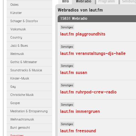
Info
Webradio
Programm
Sendun
Oldies
Webradios von laut.fm
Künstler
15831 Webradio
Schlager & Discofox
Sonstiges
Volksmusik
laut.fm playgroundhits
Country
Jazz & Blues
Sonstiges
laut.fm veranstaltungs-djs-halle
Weltmusik
Gothic & Mittelalter
Sonstiges
Soundtracks & Musical
laut.fm susan
Kinder-Musik
Sonstiges
Gay
laut.fm ruhrpod-crew-radio
Christliche Musik
Gospel
Sonstiges
laut.fm immergruen
Meditation & Entspannung
Weihnachtsmusik
Sonstiges
Bunt gemischt
laut.fm freesound
Sonstiges