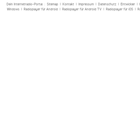
Dein Internetradio-Portal :
Sitemap
|
Kontakt
|
Impressum
|
Datenschutz
|
Entwickler
|
Windows
|
Radioplayer für Android
|
Radioplayer für Android TV
|
Radioplayer für iOS
|
R