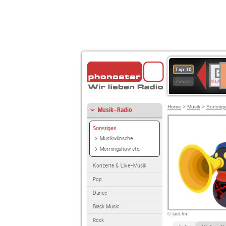
D
BR-
Top 10
Ku
KLAS
Zuletzt
Home
>
Musik
>
Sonstig
Musik-Radio
Sonstiges
Musikwünsche
Morningshow etc.
Konzerte & Live-Musik
Pop
Dance
Black Music
© laut.fm
Rock