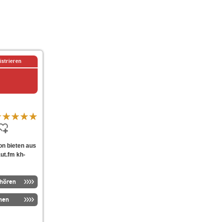
istrieren
ion bieten aus
ut.fm kh-
nhören
men