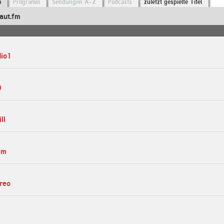
o
Programm
Sendungen A-Z
Podcasts
zuletzt gespielte Titel
aut.fm
dio1
0
ll
cm
ereo