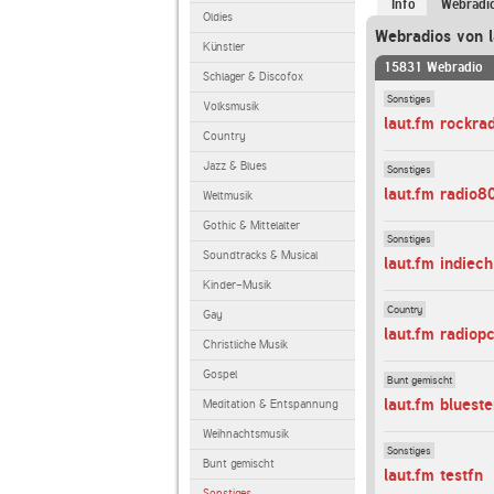
Info
Webradi
Oldies
Webradios von l
Künstler
15831 Webradio
Schlager & Discofox
Sonstiges
Volksmusik
laut.fm rockra
Country
Jazz & Blues
Sonstiges
laut.fm radio8
Weltmusik
Gothic & Mittelalter
Sonstiges
Soundtracks & Musical
laut.fm indiechi
Kinder-Musik
Country
Gay
laut.fm radiop
Christliche Musik
Gospel
Bunt gemischt
laut.fm bluest
Meditation & Entspannung
Weihnachtsmusik
Sonstiges
Bunt gemischt
laut.fm testfn
Sonstiges