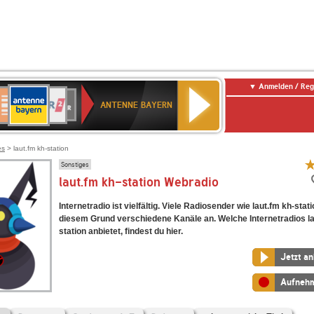
Anmelden / Reg
ANTENNE
eutschlandfunk
WDR
Deutschlandfunk
80er
SWR3
WDR
NDR
SWR
BAYERN
ANTENNE BAYERN
ltur
2
SIK
90er
4
2
Kultur
OLDIE
ANTENNE
es
> laut.fm kh-station
Sonstiges
laut.fm kh-station Webradio
Internetradio ist vielfältig. Viele Radiosender wie laut.fm kh-stat
diesem Grund verschiedene Kanäle an. Welche Internetradios la
station anbietet, findest du hier.
Jetzt a
Aufneh