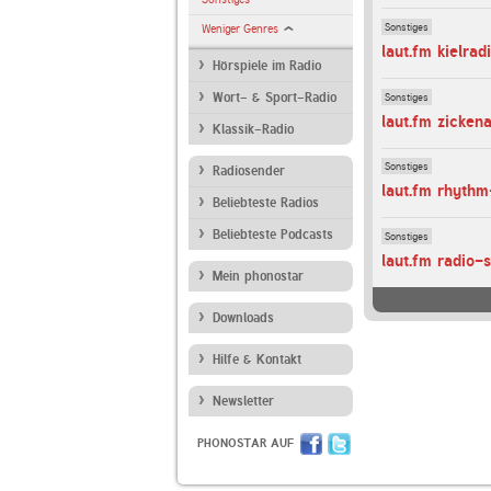
Sonstiges
Weniger Genres
laut.fm kielrad
Hörspiele im Radio
Sonstiges
Wort- & Sport-Radio
laut.fm zicken
Klassik-Radio
Sonstiges
Radiosender
laut.fm rhythm-
Beliebteste Radios
Beliebteste Podcasts
Sonstiges
laut.fm radio-s
Mein phonostar
Downloads
Hilfe & Kontakt
Newsletter
PHONOSTAR AUF