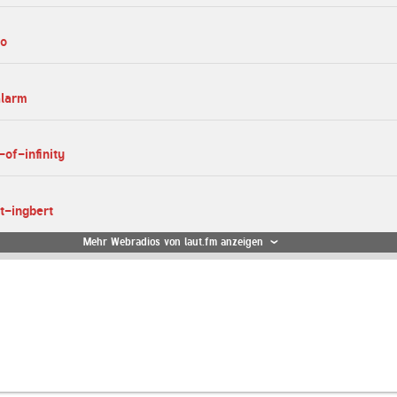
io
alarm
of-infinity
t-ingbert
Mehr Webradios von laut.fm anzeigen