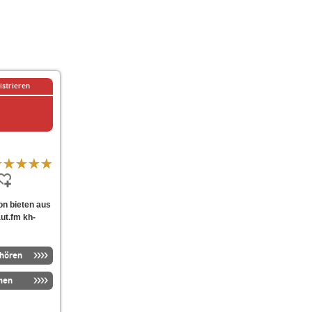
istrieren
ion bieten aus
ut.fm kh-
nhören
men