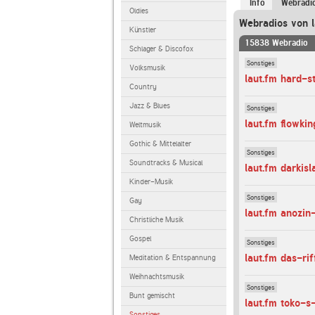
Info
Webradi
Oldies
Webradios von l
Künstler
15838 Webradio
Schlager & Discofox
Sonstiges
Volksmusik
laut.fm hard-s
Country
Jazz & Blues
Sonstiges
laut.fm flowkin
Weltmusik
Gothic & Mittelalter
Sonstiges
Soundtracks & Musical
laut.fm darkisl
Kinder-Musik
Sonstiges
Gay
laut.fm anozin
Christliche Musik
Gospel
Sonstiges
laut.fm das-rif
Meditation & Entspannung
Weihnachtsmusik
Sonstiges
Bunt gemischt
laut.fm toko-s-
Sonstiges