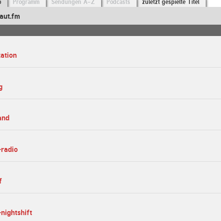
o
Programm
Sendungen A-Z
Podcasts
zuletzt gespielte Titel
aut.fm
tation
g
and
-radio
f
nightshift