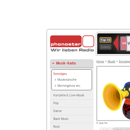
W
SWR
Top 10
4
Zuletzt
Home
>
Musik
>
Sonstig
Musik-Radio
Sonstiges
Musikwünsche
Morningshow etc.
Konzerte & Live-Musik
Pop
Dance
Black Music
© laut.fm
Rock