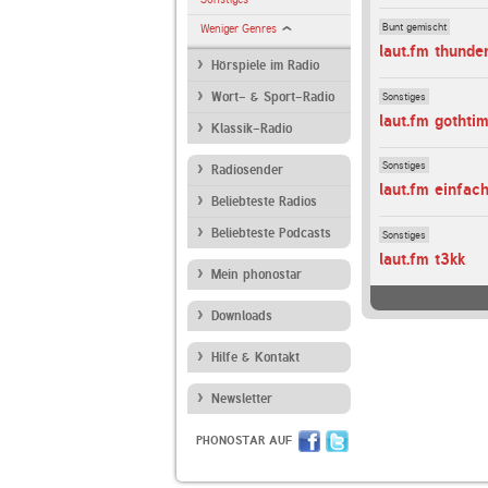
Bunt gemischt
Weniger Genres
laut.fm thunde
Hörspiele im Radio
Sonstiges
Wort- & Sport-Radio
laut.fm gothti
Klassik-Radio
Sonstiges
Radiosender
laut.fm einfac
Beliebteste Radios
Beliebteste Podcasts
Sonstiges
laut.fm t3kk
Mein phonostar
Downloads
Hilfe & Kontakt
Newsletter
PHONOSTAR AUF