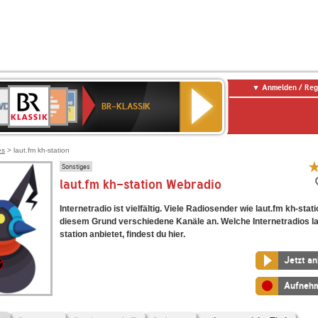
Anmelden / Reg
BR-
DR
Deutschlandfunk
3
Deutschlandfunk
80er
NDR
ANTENNE
SWR
KLASSIK
BR-KLASSIK
Kultur
90er
2
BAYERN
Kultur
OLDIE
ANTENNE
es
> laut.fm kh-station
Sonstiges
laut.fm kh-station Webradio
Internetradio ist vielfältig. Viele Radiosender wie laut.fm kh-stat
diesem Grund verschiedene Kanäle an. Welche Internetradios la
station anbietet, findest du hier.
Jetzt a
Aufneh