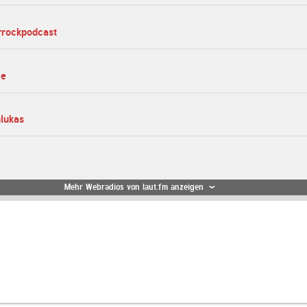
rrockpodcast
me
hlukas
Mehr Webradios von laut.fm anzeigen