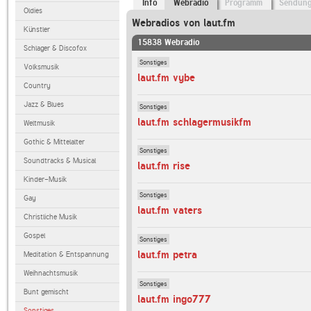
Info
Webradio
Programm
Sendun
Oldies
Webradios von laut.fm
Künstler
15838 Webradio
Schlager & Discofox
Sonstiges
Volksmusik
laut.fm vybe
Country
Jazz & Blues
Sonstiges
laut.fm schlagermusikfm
Weltmusik
Gothic & Mittelalter
Sonstiges
Soundtracks & Musical
laut.fm rise
Kinder-Musik
Sonstiges
Gay
laut.fm vaters
Christliche Musik
Gospel
Sonstiges
laut.fm petra
Meditation & Entspannung
Weihnachtsmusik
Sonstiges
Bunt gemischt
laut.fm ingo777
Sonstiges