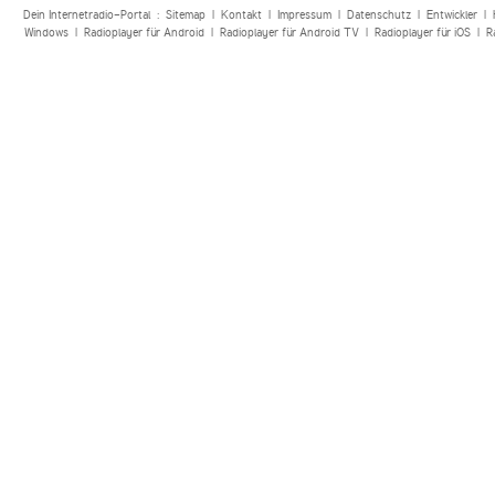
Dein Internetradio-Portal :
Sitemap
|
Kontakt
|
Impressum
|
Datenschutz
|
Entwickler
|
Windows
|
Radioplayer für Android
|
Radioplayer für Android TV
|
Radioplayer für iOS
|
R