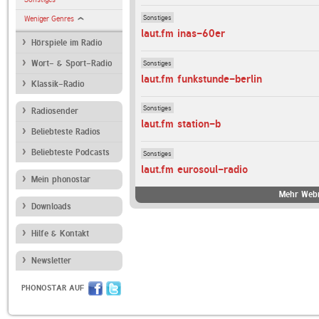
Sonstiges
Weniger Genres
laut.fm inas-60er
Hörspiele im Radio
Sonstiges
Wort- & Sport-Radio
laut.fm funkstunde-berlin
Klassik-Radio
Sonstiges
Radiosender
laut.fm station-b
Beliebteste Radios
Beliebteste Podcasts
Sonstiges
laut.fm eurosoul-radio
Mein phonostar
Mehr Webr
Downloads
Hilfe & Kontakt
Newsletter
PHONOSTAR AUF