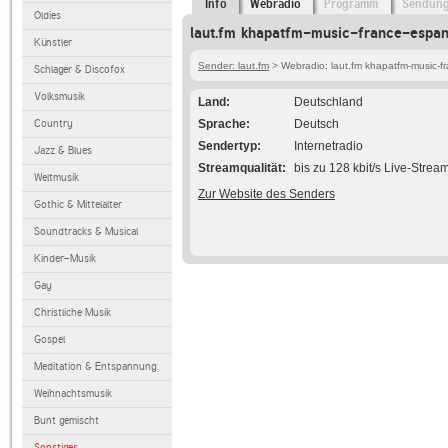
Info
Webradio
Programm
Sendun
Oldies
laut.fm khapatfm-music-france-espan
Künstler
Sender: laut.fm
> Webradio: laut.fm khapatfm-music-f
Schlager & Discofox
Volksmusik
Land
Deutschland
Country
Sprache
Deutsch
Sendertyp
Internetradio
Jazz & Blues
Streamqualität
bis zu 128 kbit/s Live-Strea
Weltmusik
Zur Website des Senders
Gothic & Mittelalter
Soundtracks & Musical
Kinder-Musik
Gay
Christliche Musik
Gospel
Meditation & Entspannung
Weihnachtsmusik
Bunt gemischt
Sonstiges