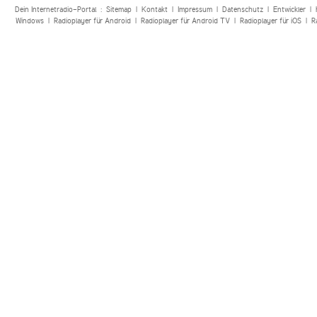
Dein Internetradio-Portal :
Sitemap
|
Kontakt
|
Impressum
|
Datenschutz
|
Entwickler
|
Windows
|
Radioplayer für Android
|
Radioplayer für Android TV
|
Radioplayer für iOS
|
R