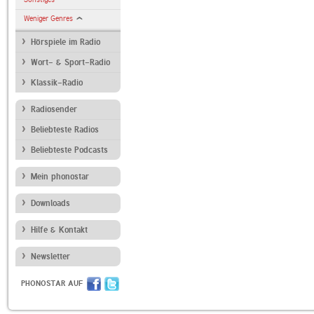
Weniger Genres
Hörspiele im Radio
Wort- & Sport-Radio
Klassik-Radio
Radiosender
Beliebteste Radios
Beliebteste Podcasts
Mein phonostar
Downloads
Hilfe & Kontakt
Newsletter
PHONOSTAR AUF