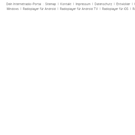
Dein Internetradio-Portal :
Sitemap
|
Kontakt
|
Impressum
|
Datenschutz
|
Entwickler
|
Windows
|
Radioplayer für Android
|
Radioplayer für Android TV
|
Radioplayer für iOS
|
R