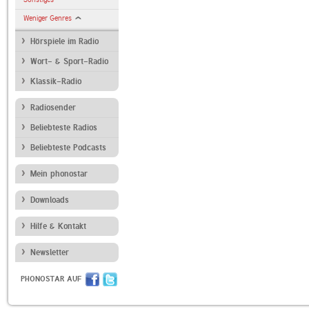
Weniger Genres
Hörspiele im Radio
Wort- & Sport-Radio
Klassik-Radio
Radiosender
Beliebteste Radios
Beliebteste Podcasts
Mein phonostar
Downloads
Hilfe & Kontakt
Newsletter
PHONOSTAR AUF