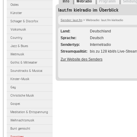
Info
Webradio
Programm
Sendun
Oldies
laut.fm kielradio im Überblick
Künstler
Sender: laut.fm
> Webradio: laut.fm kielradio
Schlager & Discofox
Volksmusik
Land
Deutschland
Country
Sprache
Deutsch
Sendertyp
Internetradio
Jazz & Blues
Streamqualität
bis zu 128 kbit/s Live-Strea
Weltmusik
Zur Website des Senders
Gothic & Mittelalter
Soundtracks & Musical
Kinder-Musik
Gay
Christliche Musik
Gospel
Meditation & Entspannung
Weihnachtsmusik
Bunt gemischt
Sonstiges