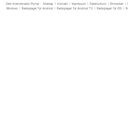
Dein Internetradio-Portal :
Sitemap
|
Kontakt
|
Impressum
|
Datenschutz
|
Entwickler
|
Windows
|
Radioplayer für Android
|
Radioplayer für Android TV
|
Radioplayer für iOS
|
R