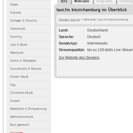
Info
Webradio
Programm
Sendun
Oldies
laut.fm kieztvhamburg im Überblick
Künstler
Sender: laut.fm
> Webradio: laut.fm kieztvhamburg
Schlager & Discofox
Volksmusik
Land
Deutschland
Country
Sprache
Deutsch
Sendertyp
Internetradio
Jazz & Blues
Streamqualität
bis zu 128 kbit/s Live-Strea
Weltmusik
Zur Website des Senders
Gothic & Mittelalter
Soundtracks & Musical
Kinder-Musik
Gay
Christliche Musik
Gospel
Meditation & Entspannung
Weihnachtsmusik
Bunt gemischt
Sonstiges