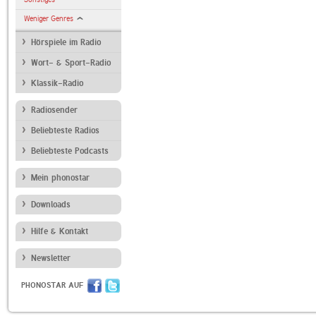
Weniger Genres
Hörspiele im Radio
Wort- & Sport-Radio
Klassik-Radio
Radiosender
Beliebteste Radios
Beliebteste Podcasts
Mein phonostar
Downloads
Hilfe & Kontakt
Newsletter
PHONOSTAR AUF