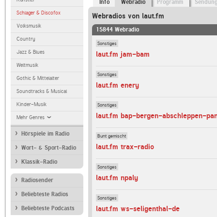
Info
Webradio
Programm
Sendun
Schlager & Discofox
Webradios von laut.fm
Volksmusik
15844 Webradio
Country
Sonstiges
Jazz & Blues
laut.fm jam-bam
Weltmusik
Sonstiges
Gothic & Mittelalter
laut.fm enery
Soundtracks & Musical
Kinder-Musik
Sonstiges
laut.fm bap-bergen-abschleppen-pan
Mehr Genres
Hörspiele im Radio
Bunt gemischt
laut.fm trax-radio
Wort- & Sport-Radio
Klassik-Radio
Sonstiges
laut.fm npaly
Radiosender
Beliebteste Radios
Sonstiges
laut.fm ws-seligenthal-de
Beliebteste Podcasts