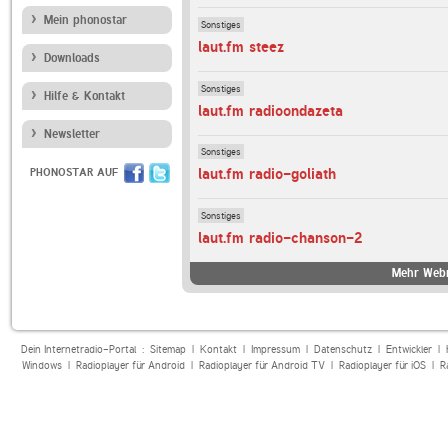
Mein phonostar
Sonstiges
laut.fm steez
Downloads
Sonstiges
Hilfe & Kontakt
laut.fm radioondazeta
Newsletter
Sonstiges
laut.fm radio-goliath
PHONOSTAR AUF
Sonstiges
laut.fm radio-chanson-2
Mehr Webr
Dein Internetradio-Portal :
Sitemap
|
Kontakt
|
Impressum
|
Datenschutz
|
Entwickler
|
Windows
|
Radioplayer für Android
|
Radioplayer für Android TV
|
Radioplayer für iOS
|
R