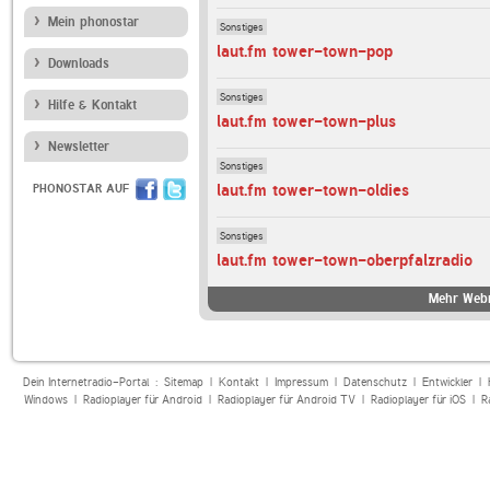
Mein phonostar
Sonstiges
laut.fm tower-town-pop
Downloads
Sonstiges
Hilfe & Kontakt
laut.fm tower-town-plus
Newsletter
Sonstiges
laut.fm tower-town-oldies
PHONOSTAR AUF
Sonstiges
laut.fm tower-town-oberpfalzradio
Mehr Webr
Dein Internetradio-Portal :
Sitemap
|
Kontakt
|
Impressum
|
Datenschutz
|
Entwickler
|
Windows
|
Radioplayer für Android
|
Radioplayer für Android TV
|
Radioplayer für iOS
|
R