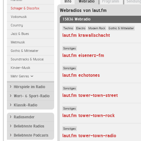
Info
Webradio
Programm
Sendun
Schlager & Discofox
Webradios von laut.fm
Volksmusik
15836 Webradio
Country
Techno
Electro
Modern Rock
Gothic & Mittelalter
Jazz & Blues
laut.fm krawallschacht
Weltmusik
Sonstiges
Gothic & Mittelalter
laut.fm eisenerz-fm
Soundtracks & Musical
Kinder-Musik
Sonstiges
laut.fm echotones
Mehr Genres
Hörspiele im Radio
Sonstiges
laut.fm tower-town-street
Wort- & Sport-Radio
Klassik-Radio
Sonstiges
laut.fm tower-town-rock
Radiosender
Beliebteste Radios
Sonstiges
laut.fm tower-town-radio
Beliebteste Podcasts