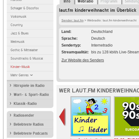
Info
Webradio
Programm
Sendun
Schlager & Discofox
laut.fm kinderweihnacht im Überblick
Volksmusik
Sender: laut.fm
> Webradio: laut.fm kinderweihnacht
Country
Land
Deutschland
Jazz & Blues
Sprache
Deutsch
Weltmusik
Sendertyp
Internetradio
Gothic & Mittelalter
Streamqualität
bis zu 128 kbit/s Live-Strea
Soundtracks & Musical
Zur Website des Senders
Kinder-Musik
Mehr Genres
Hörspiele im Radio
WER LAUT.FM KINDERWEIHNAC
Wort- & Sport-Radio
Klassik-Radio
Radiosender
Beliebteste Radios
Beliebteste Podcasts