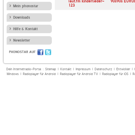
O
WDR 2
laut.fm kinderlieder-
90s90s EUR
123
Mein phonostar
Downloads
Hilfe & Kontakt
Newsletter
PHONOSTAR AUF
Dein Internetradio-Portal :
Sitemap
|
Kontakt
|
Impressum
|
Datenschutz
|
Entwickler
|
Windows
|
Radioplayer für Android
|
Radioplayer für Android TV
|
Radioplayer für iOS
|
R