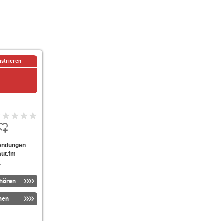
istrieren
Sendungen
aut.fm
.
nhören
men