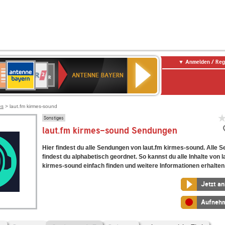
Anmelden / Reg
ANTENNE
eutschlandfunk
WDR
Deutschlandfunk
80er
SWR3
WDR
NDR
SWR
BAYERN
ANTENNE BAYERN
ltur
2
SIK
90er
4
2
Kultur
OLDIE
ANTENNE
es
> laut.fm kirmes-sound
Sonstiges
laut.fm kirmes-sound Sendungen
Hier findest du alle Sendungen von laut.fm kirmes-sound. Alle 
findest du alphabetisch geordnet. So kannst du alle Inhalte von l
kirmes-sound einfach finden und weitere Informationen erhalten
Jetzt a
Aufneh