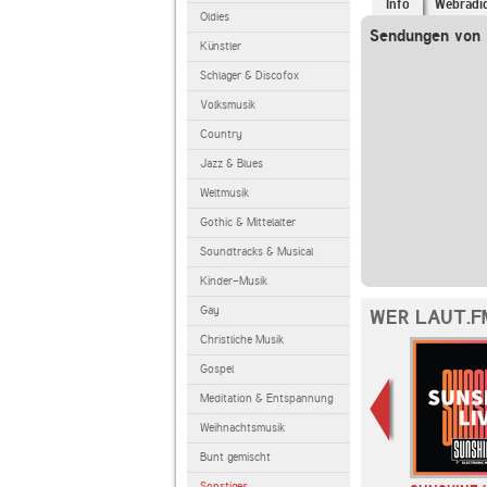
Info
Webradi
Oldies
Sendungen von 
Künstler
Schlager & Discofox
Volksmusik
Country
Jazz & Blues
Weltmusik
Gothic & Mittelalter
Soundtracks & Musical
Kinder-Musik
Gay
WER LAUT.F
Christliche Musik
Gospel
Meditation & Entspannung
Weihnachtsmusik
Bunt gemischt
Sonstiges