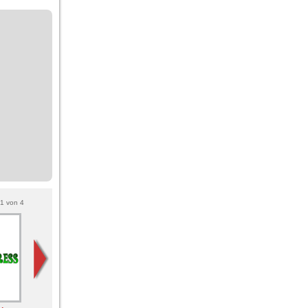
1
von
4