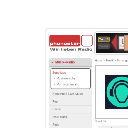
D
BR-
Top 10
Ku
KLAS
Zuletzt
Home
>
Musik
>
Sonstig
Musik-Radio
Sonstiges
Musikwünsche
Morningshow etc.
Konzerte & Live-Musik
Pop
Dance
Black Music
© laut.fm
Rock