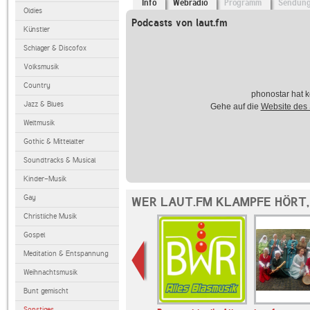
Info
Webradio
Programm
Sendun
Oldies
Podcasts von laut.fm
Künstler
Schlager & Discofox
Volksmusik
Country
phonostar hat k
Jazz & Blues
Gehe auf die
Website des
Weltmusik
Gothic & Mittelalter
Soundtracks & Musical
Kinder-Musik
Gay
WER LAUT.FM KLAMPFE HÖRT,
Christliche Musik
Gospel
Meditation & Entspannung
Weihnachtsmusik
Bunt gemischt
Sonstiges