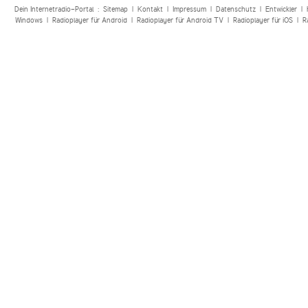
Dein Internetradio-Portal :
Sitemap
|
Kontakt
|
Impressum
|
Datenschutz
|
Entwickler
|
Windows
|
Radioplayer für Android
|
Radioplayer für Android TV
|
Radioplayer für iOS
|
R