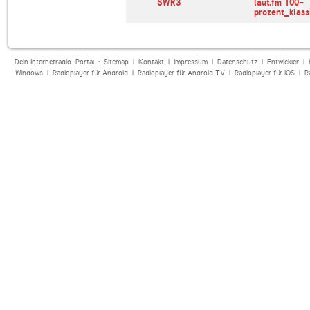
SWR4 Baden-
SWR3
laut.fm 100-
Württemberg
prozent_klass
Dein Internetradio-Portal :
Sitemap
|
Kontakt
|
Impressum
|
Datenschutz
|
Entwickler
|
Windows
|
Radioplayer für Android
|
Radioplayer für Android TV
|
Radioplayer für iOS
|
R