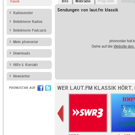
Info
Webradio
Programm
Sendun
Klassik
Sendungen von laut.fm klassik
Radiosender
Beliebteste Radios
Beliebteste Podcasts
phonostar hat k
Mein phonostar
Gehe auf die
Website des
Downloads
Hilfe & Kontakt
Newsletter
WER LAUT.FM KLASSIK HÖRT,
PHONOSTAR AUF