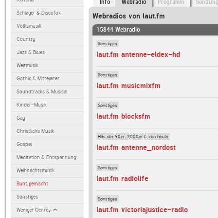
Info
Webradio
Programm
Sendun
Schlager & Discofox
Webradios von laut.fm
Volksmusik
15844 Webradio
Country
Sonstiges
Jazz & Blues
laut.fm antenne-eldex-hd
Weltmusik
Sonstiges
Gothic & Mittelalter
laut.fm musicmixfm
Soundtracks & Musical
Kinder-Musik
Sonstiges
laut.fm blocksfm
Gay
Christliche Musik
Hits der 90er, 2000er & von heute
Gospel
laut.fm antenne_nordost
Meditation & Entspannung
Sonstiges
Weihnachtsmusik
laut.fm radiolife
Bunt gemischt
Sonstiges
Sonstiges
laut.fm victoriajustice-radio
Weniger Genres