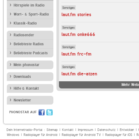
Hörspiele im Radio
Sonstiges
laut.fm stories
Wort- & Sport-Radio
Klassik-Radio
Sonstiges
laut.fm onke666
Radiosender
Beliebteste Radios
Sonstiges
Beliebteste Podcasts
laut.fm frc-fm
Mein phonostar
Sonstiges
laut.fm die-atzen
Downloads
Mehr Webr
Hilfe & Kontakt
Newsletter
PHONOSTAR AUF
Dein Internetradio-Portal :
Sitemap
|
Kontakt
|
Impressum
|
Datenschutz
|
Entwickler
|
Windows
|
Radioplayer für Android
|
Radioplayer für Android TV
|
Radioplayer für iOS
|
R