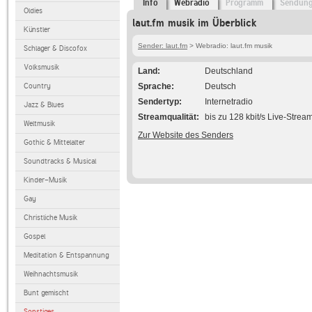
Info
Webradio
Programm
Sendun
Oldies
laut.fm musik im Überblick
Künstler
Sender: laut.fm
> Webradio: laut.fm musik
Schlager & Discofox
Volksmusik
Land
Deutschland
Country
Sprache
Deutsch
Sendertyp
Internetradio
Jazz & Blues
Streamqualität
bis zu 128 kbit/s Live-Strea
Weltmusik
Zur Website des Senders
Gothic & Mittelalter
Soundtracks & Musical
Kinder-Musik
Gay
Christliche Musik
Gospel
Meditation & Entspannung
Weihnachtsmusik
Bunt gemischt
Sonstiges