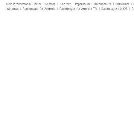
Dein Internetradio-Portal :
Sitemap
|
Kontakt
|
Impressum
|
Datenschutz
|
Entwickler
|
Windows
|
Radioplayer für Android
|
Radioplayer für Android TV
|
Radioplayer für iOS
|
R