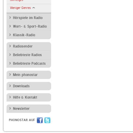
Weniger Genres
Hörspiele im Radio
Wort- & Sport-Radio
Klassik-Radio
Radiosender
Beliebteste Radios
Beliebteste Podcasts
Mein phonostar
Downloads
Hilfe & Kontakt
Newsletter
PHONOSTAR AUF