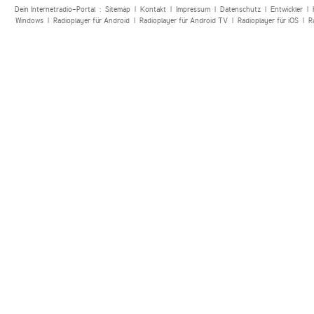
Dein Internetradio-Portal :
Sitemap
|
Kontakt
|
Impressum
|
Datenschutz
|
Entwickler
|
Windows
|
Radioplayer für Android
|
Radioplayer für Android TV
|
Radioplayer für iOS
|
R