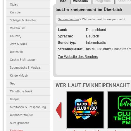
Info
Webradio
Programm
Sendun
Oldies
laut.fm kneipennacht im Überblick
Künstler
Sender: laut.fm
> Webradio: laut.fm kneipennacht
Schlager & Discofox
Volksmusik
Land
Deutschland
Country
Sprache
Deutsch
Sendertyp
Internetradio
Jazz & Blues
Streamqualität
bis zu 128 kbit/s Live-Strea
Weltmusik
Zur Website des Senders
Gothic & Mittelalter
Soundtracks & Musical
Kinder-Musik
Gay
WER LAUT.FM KNEIPENNACHT 
Christliche Musik
Gospel
Meditation & Entspannung
Weihnachtsmusik
Bunt gemischt
Sonstiges