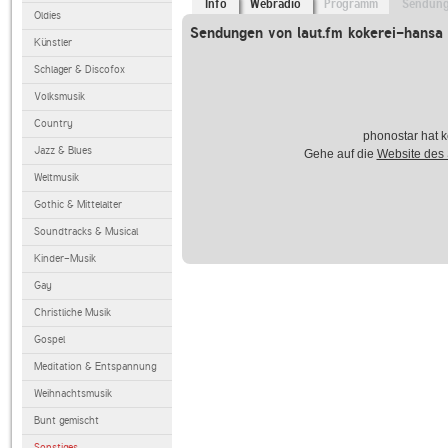
Info
Webradio
Programm
Sendun
Oldies
Sendungen von laut.fm kokerei-hansa
Künstler
Schlager & Discofox
Volksmusik
Country
phonostar hat k
Jazz & Blues
Gehe auf die
Website des
Weltmusik
Gothic & Mittelalter
Soundtracks & Musical
Kinder-Musik
Gay
Christliche Musik
Gospel
Meditation & Entspannung
Weihnachtsmusik
Bunt gemischt
Sonstiges