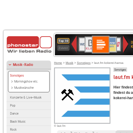
Deutschlandfunk
BR-
ANTENNE
WDR
Deutschlandfunk
80er
SWR3
NDR
WDR
SWR
Top 10
D
Kultur
KLASSIK
BAYERN
4
90er
2
2
Kultur
K
Zuletzt
OLDIE
ANTENNE
Home
>
Musik
>
Sonstiges
> laut.fm kokerei-hansa
Musik-Radio
Sonstiges
Sonstiges
laut.fm
Morningshow etc.
Hier findes
Musikwünsche
findest du 
Konzerte & Live-Musik
kokerei-han
Pop
Dance
Black Music
© laut.fm
Rock