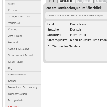
Info
Webradio
Programm
Sendun
Oldies
laut.fm konfiradiosyke im Überblick
Künstler
Sender: laut.fm
> Webradio: laut.fm konfiradiosyke
Schlager & Discofox
Volksmusik
Land
Deutschland
Country
Sprache
Deutsch
Sendertyp
Internetradio
Jazz & Blues
Streamqualität
bis zu 128 kbit/s Live-Strea
Weltmusik
Zur Website des Senders
Gothic & Mittelalter
Soundtracks & Musical
Kinder-Musik
Gay
Christliche Musik
Gospel
Meditation & Entspannung
Weihnachtsmusik
Bunt gemischt
Sonstiges