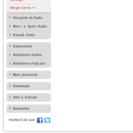
Weniger Genres
Hörspiele im Radio
Wort- & Sport-Radio
Klassik-Radio
Radiosender
Beliebteste Radios
Beliebteste Podcasts
Mein phonostar
Downloads
Hilfe & Kontakt
Newsletter
PHONOSTAR AUF