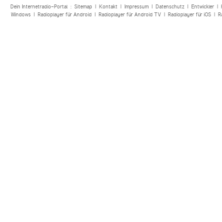
Dein Internetradio-Portal :
Sitemap
|
Kontakt
|
Impressum
|
Datenschutz
|
Entwickler
|
Windows
|
Radioplayer für Android
|
Radioplayer für Android TV
|
Radioplayer für iOS
|
R