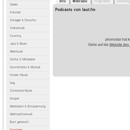
Info
Webradio
Programm
Sendun
Oldies
Podcasts von laut.fm
Künstler
Schlager & Discofox
Volksmusik
Country
phonostar hat k
Jazz & Blues
Gehe auf die
Website des
Weltmusik
Gothic & Mittelalter
Soundtracks & Musical
Kinder-Musik
Gay
Christliche Musik
Gospel
Meditation & Entspannung
Weihnachtsmusik
Bunt gemischt
Sonstiges