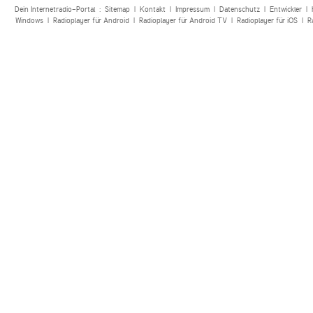
Dein Internetradio-Portal :
Sitemap
|
Kontakt
|
Impressum
|
Datenschutz
|
Entwickler
|
Windows
|
Radioplayer für Android
|
Radioplayer für Android TV
|
Radioplayer für iOS
|
R