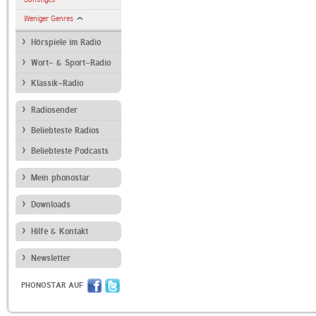
Weniger Genres
Hörspiele im Radio
Wort- & Sport-Radio
Klassik-Radio
Radiosender
Beliebteste Radios
Beliebteste Podcasts
Mein phonostar
Downloads
Hilfe & Kontakt
Newsletter
PHONOSTAR AUF