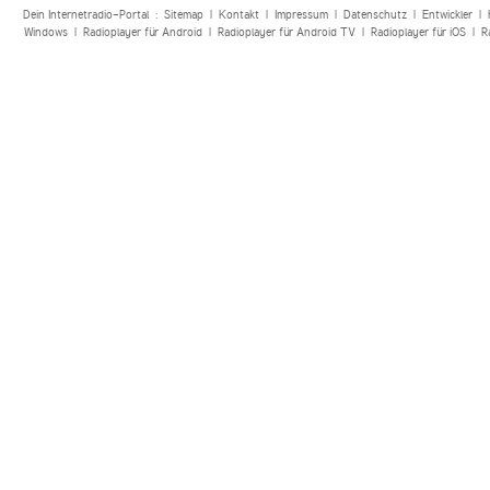
Dein Internetradio-Portal :
Sitemap
|
Kontakt
|
Impressum
|
Datenschutz
|
Entwickler
|
Windows
|
Radioplayer für Android
|
Radioplayer für Android TV
|
Radioplayer für iOS
|
R