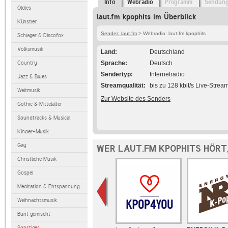
Info
Webradio
Programm
Sendun
Oldies
laut.fm kpophits im Überblick
Künstler
Sender: laut.fm
> Webradio: laut.fm kpophits
Schlager & Discofox
Volksmusik
Land
Deutschland
Country
Sprache
Deutsch
Sendertyp
Internetradio
Jazz & Blues
Streamqualität
bis zu 128 kbit/s Live-Strea
Weltmusik
Zur Website des Senders
Gothic & Mittelalter
Soundtracks & Musical
Kinder-Musik
Gay
WER LAUT.FM KPOPHITS HÖRT
Christliche Musik
Gospel
Meditation & Entspannung
Weihnachtsmusik
Bunt gemischt
Sonstiges