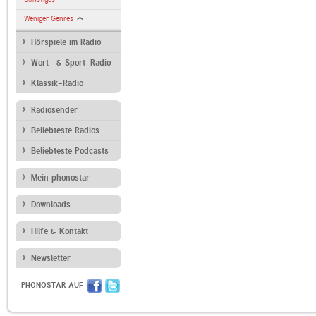
Weniger Genres
Hörspiele im Radio
Wort- & Sport-Radio
Klassik-Radio
Radiosender
Beliebteste Radios
Beliebteste Podcasts
Mein phonostar
Downloads
Hilfe & Kontakt
Newsletter
PHONOSTAR AUF