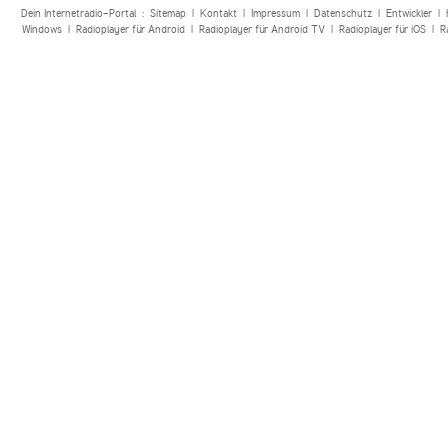
Dein Internetradio-Portal :
Sitemap
|
Kontakt
|
Impressum
|
Datenschutz
|
Entwickler
|
Windows
|
Radioplayer für Android
|
Radioplayer für Android TV
|
Radioplayer für iOS
|
R