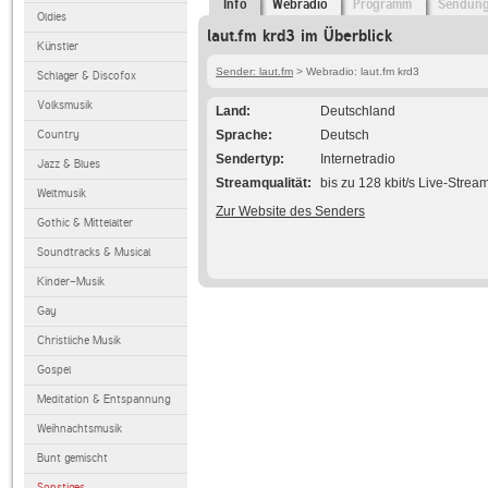
Info
Webradio
Programm
Sendun
Oldies
laut.fm krd3 im Überblick
Künstler
Sender: laut.fm
> Webradio: laut.fm krd3
Schlager & Discofox
Volksmusik
Land
Deutschland
Country
Sprache
Deutsch
Sendertyp
Internetradio
Jazz & Blues
Streamqualität
bis zu 128 kbit/s Live-Strea
Weltmusik
Zur Website des Senders
Gothic & Mittelalter
Soundtracks & Musical
Kinder-Musik
Gay
Christliche Musik
Gospel
Meditation & Entspannung
Weihnachtsmusik
Bunt gemischt
Sonstiges