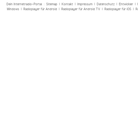
Dein Internetradio-Portal :
Sitemap
|
Kontakt
|
Impressum
|
Datenschutz
|
Entwickler
|
Windows
|
Radioplayer für Android
|
Radioplayer für Android TV
|
Radioplayer für iOS
|
R