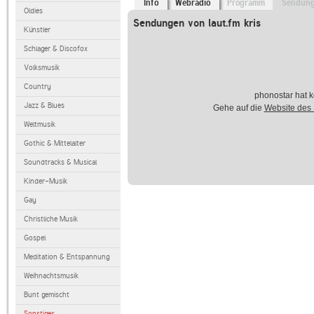
Info
Webradio
Programm
Sendun
Oldies
Sendungen von laut.fm kris
Künstler
Schlager & Discofox
Volksmusik
Country
phonostar hat k
Jazz & Blues
Gehe auf die
Website des
Weltmusik
Gothic & Mittelalter
Soundtracks & Musical
Kinder-Musik
Gay
Christliche Musik
Gospel
Meditation & Entspannung
Weihnachtsmusik
Bunt gemischt
Sonstiges