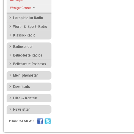
Weniger Genres
Hörspiele im Radio
Wort- & Sport-Radio
Klassik-Radio
Radiosender
Beliebteste Radios
Beliebteste Podcasts
Mein phonostar
Downloads
Hilfe & Kontakt
Newsletter
PHONOSTAR AUF