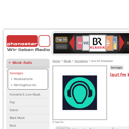
BR-
WDR
Deutschlandfunk
SWR3
Deutschlandfunk
80er
NDR
ANTENNE
SWR
Top 10
KLASSIK
B
4
Kultur
90er
2
BAYERN
Kultur
Zuletzt
OLDIE
ANTENNE
Home
>
Musik
>
Sonstiges
> laut.fm krisstejsn
Musik-Radio
Sonstiges
Sonstiges
laut.fm 
Musikwünsche
Morningshow etc.
Konzerte & Live-Musik
Pop
Dance
Black Music
© laut.fm
Rock