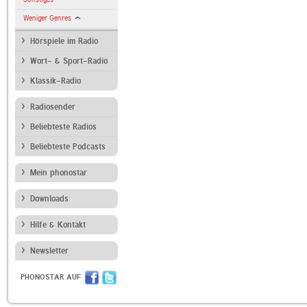
Weniger Genres
Hörspiele im Radio
Wort- & Sport-Radio
Klassik-Radio
Radiosender
Beliebteste Radios
Beliebteste Podcasts
Mein phonostar
Downloads
Hilfe & Kontakt
Newsletter
PHONOSTAR AUF