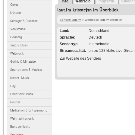
Info
Webradio
Programm
Sendun
Oldies
laut.fm krisstejsn im Überblick
Künstler
Sender: laut.fm
> Webradio: laut.fm krisstejsn
Schlager & Discofox
Volksmusik
Land
Deutschland
Country
Sprache
Deutsch
Sendertyp
Internetradio
Jazz & Blues
Streamqualität
bis zu 128 kbit/s Live-Strea
Weltmusik
Zur Website des Senders
Gothic & Mittelalter
Soundtracks & Musical
Kinder-Musik
Gay
Christliche Musik
Gospel
Meditation & Entspannung
Weihnachtsmusik
Bunt gemischt
Sonstiges