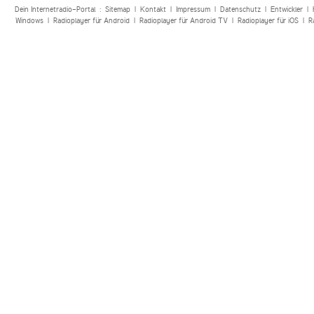
Dein Internetradio-Portal :
Sitemap
|
Kontakt
|
Impressum
|
Datenschutz
|
Entwickler
|
Windows
|
Radioplayer für Android
|
Radioplayer für Android TV
|
Radioplayer für iOS
|
R