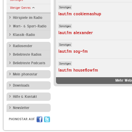
Sonstiges
Weniger Genres
laut.fm cookiemashup
Hörspiele im Radio
Sonstiges
Wort- & Sport-Radio
laut.fm alexander
Klassik-Radio
Sonstiges
Radiosender
laut.fm soy-fm
Beliebteste Radios
Beliebteste Podcasts
Sonstiges
laut.fm houseflowfm
Mein phonostar
Mehr Webr
Downloads
Hilfe & Kontakt
Newsletter
PHONOSTAR AUF