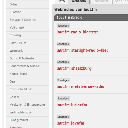
Info
Webradio
Programm
Sendun
Oldies
Webradios von laut.fm
Künstler
15831 Webradio
Schlager & Discofox
Sonstiges
Volksmusik
laut.fm radio-klartext
Country
Jazz & Blues
Sonstiges
laut.fm starlight-radio-kiel
Weltmusik
Gothic & Mittelalter
Sonstiges
Soundtracks & Musical
laut.fm shsalzburg
Kinder-Musik
Sonstiges
Gay
laut.fm metalverse-radio
Christliche Musik
Gospel
Sonstiges
laut.fm luriaxfm
Meditation & Entspannung
Weihnachtsmusik
Sonstiges
Bunt gemischt
laut.fm javafm
Sonstiges