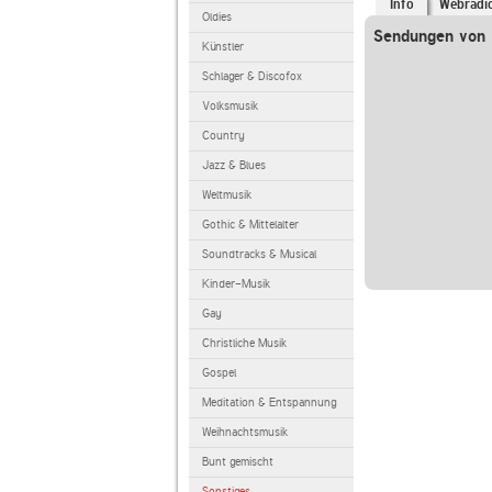
Info
Webradi
Oldies
Sendungen von l
Künstler
Schlager & Discofox
Volksmusik
Country
Jazz & Blues
Weltmusik
Gothic & Mittelalter
Soundtracks & Musical
Kinder-Musik
Gay
Christliche Musik
Gospel
Meditation & Entspannung
Weihnachtsmusik
Bunt gemischt
Sonstiges