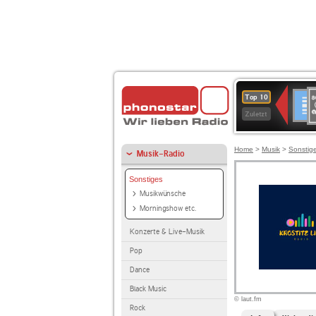
8
Deuts
Top 10
9
Zuletzt
O
A
Home
>
Musik
>
Sonstig
Musik-Radio
Sonstiges
Musikwünsche
Morningshow etc.
Konzerte & Live-Musik
Pop
Dance
Black Music
© laut.fm
Rock