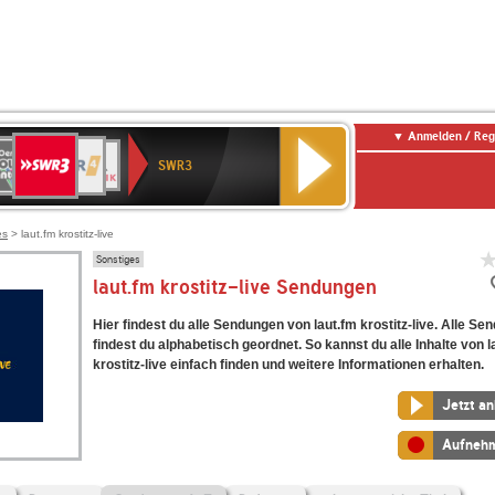
Anmelden / Reg
SWR3
0er
WDR
chlandfunk
NDR
BR-
SWR
SWR3
0er
4
2
KLASSIK
Kultur
LDIE
NTENNE
es
> laut.fm krostitz-live
Sonstiges
laut.fm krostitz-live Sendungen
Hier findest du alle Sendungen von laut.fm krostitz-live. Alle S
findest du alphabetisch geordnet. So kannst du alle Inhalte von l
krostitz-live einfach finden und weitere Informationen erhalten.
Jetzt a
Aufneh