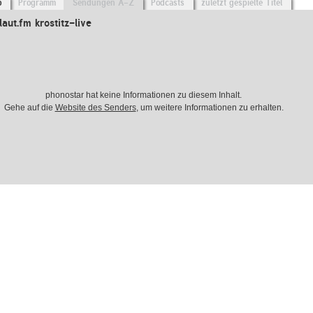
o
Programm
Sendungen A-Z
Podcasts
zuletzt gespielte Titel
aut.fm krostitz-live
phonostar hat keine Informationen zu diesem Inhalt.
Gehe auf die
Website des Senders
, um weitere Informationen zu erhalten.