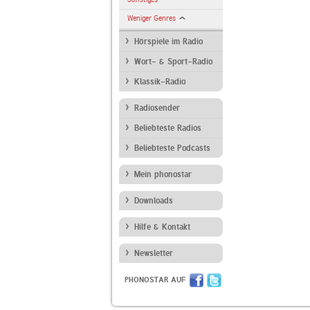
Weniger Genres
Hörspiele im Radio
Wort- & Sport-Radio
Klassik-Radio
Radiosender
Beliebteste Radios
Beliebteste Podcasts
Mein phonostar
Downloads
Hilfe & Kontakt
Newsletter
PHONOSTAR AUF