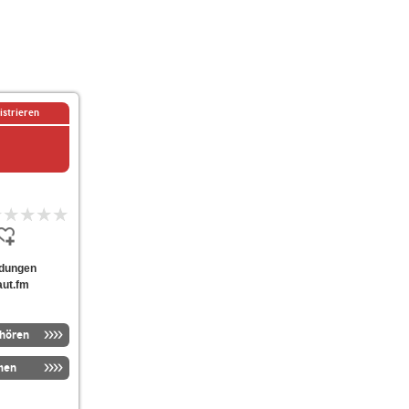
istrieren
endungen
aut.fm
nhören
men