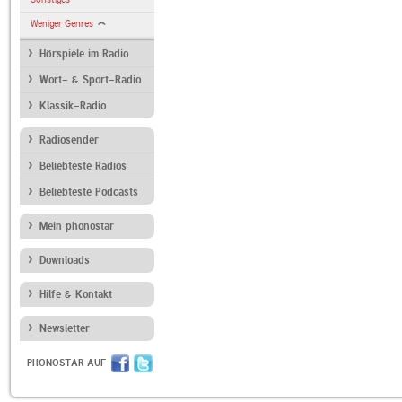
Weniger Genres
Hörspiele im Radio
Wort- & Sport-Radio
Klassik-Radio
Radiosender
Beliebteste Radios
Beliebteste Podcasts
Mein phonostar
Downloads
Hilfe & Kontakt
Newsletter
PHONOSTAR AUF