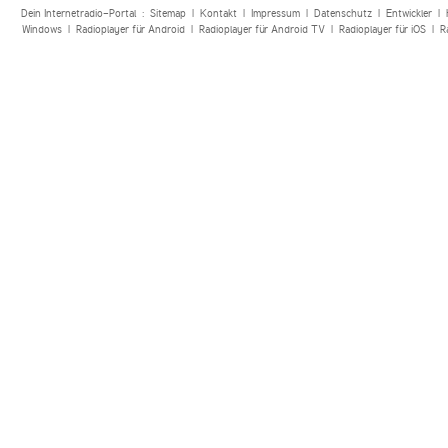
Dein Internetradio-Portal :
Sitemap
|
Kontakt
|
Impressum
|
Datenschutz
|
Entwickler
|
Windows
|
Radioplayer für Android
|
Radioplayer für Android TV
|
Radioplayer für iOS
|
R