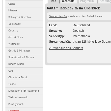
Info
Webradio
Programm
Sendun
Oldies
laut.fm ladolcevita im Überblick
Künstler
Sender: laut.fm
> Webradio: laut.fm ladolcevita
Schlager & Discofox
Volksmusik
Land
Deutschland
Country
Sprache
Deutsch
Sendertyp
Internetradio
Jazz & Blues
Streamqualität
bis zu 128 kbit/s Live-Strea
Weltmusik
Zur Website des Senders
Gothic & Mittelalter
Soundtracks & Musical
Kinder-Musik
Gay
Christliche Musik
Gospel
Meditation & Entspannung
Weihnachtsmusik
Bunt gemischt
Sonstiges