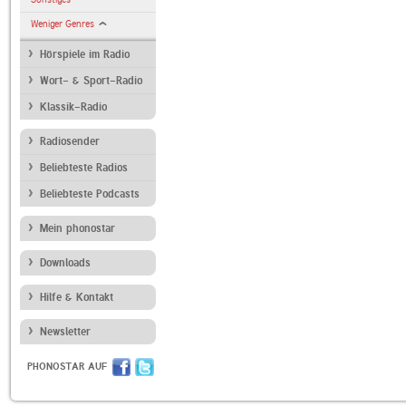
Weniger Genres
Hörspiele im Radio
Wort- & Sport-Radio
Klassik-Radio
Radiosender
Beliebteste Radios
Beliebteste Podcasts
Mein phonostar
Downloads
Hilfe & Kontakt
Newsletter
PHONOSTAR AUF