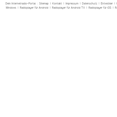
Dein Internetradio-Portal :
Sitemap
|
Kontakt
|
Impressum
|
Datenschutz
|
Entwickler
|
Windows
|
Radioplayer für Android
|
Radioplayer für Android TV
|
Radioplayer für iOS
|
R