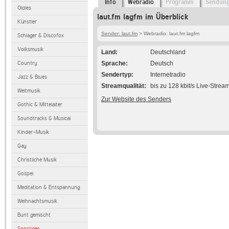
Info
Webradio
Programm
Sendun
Oldies
laut.fm lagfm im Überblick
Künstler
Sender: laut.fm
> Webradio: laut.fm lagfm
Schlager & Discofox
Volksmusik
Land
Deutschland
Country
Sprache
Deutsch
Sendertyp
Internetradio
Jazz & Blues
Streamqualität
bis zu 128 kbit/s Live-Strea
Weltmusik
Zur Website des Senders
Gothic & Mittelalter
Soundtracks & Musical
Kinder-Musik
Gay
Christliche Musik
Gospel
Meditation & Entspannung
Weihnachtsmusik
Bunt gemischt
Sonstiges