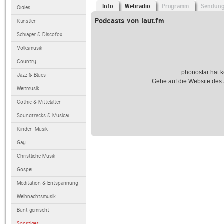
Info
Webradio
Programm
Sendun
Oldies
Podcasts von laut.fm
Künstler
Schlager & Discofox
Volksmusik
Country
phonostar hat k
Jazz & Blues
Gehe auf die
Website des
Weltmusik
Gothic & Mittelalter
Soundtracks & Musical
Kinder-Musik
Gay
Christliche Musik
Gospel
Meditation & Entspannung
Weihnachtsmusik
Bunt gemischt
Sonstiges