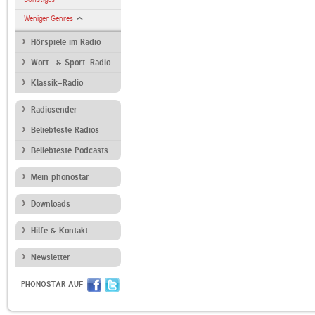
Weniger Genres
Hörspiele im Radio
Wort- & Sport-Radio
Klassik-Radio
Radiosender
Beliebteste Radios
Beliebteste Podcasts
Mein phonostar
Downloads
Hilfe & Kontakt
Newsletter
PHONOSTAR AUF