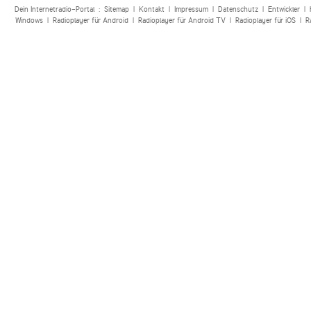
Dein Internetradio-Portal :
Sitemap
|
Kontakt
|
Impressum
|
Datenschutz
|
Entwickler
|
Windows
|
Radioplayer für Android
|
Radioplayer für Android TV
|
Radioplayer für iOS
|
R